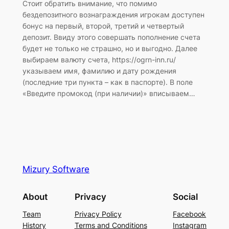
Стоит обратить внимание, что помимо
бездепозитного вознаграждения игрокам доступен
бонус на первый, второй, третий и четвертый
депозит. Ввиду этого совершать пополнение счета
будет не только не страшно, но и выгодно. Далее
выбираем валюту счета, https://ogrn-inn.ru/
указываем имя, фамилию и дату рождения
(последние три пункта – как в паспорте). В поле
«Введите промокод (при наличии)» вписываем…
Mizury Software
About
Privacy
Social
Team
Privacy Policy
Facebook
History
Terms and Conditions
Instagram