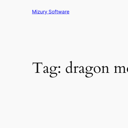
Skip
Mizury Software
to
content
Tag:
dragon m