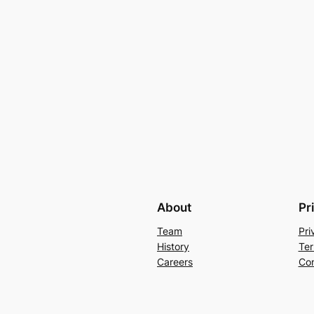
About
Pr
Team
Pri
History
Ter
Careers
Con