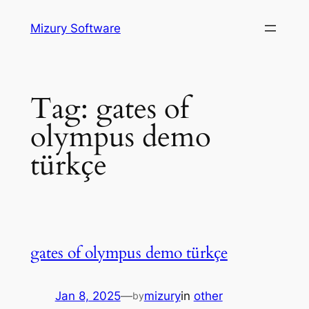
Skip
Mizury Software
to
content
Tag:
gates of
olympus demo
türkçe
gates of olympus demo türkçe
Jan 8, 2025
—
mizury
in
other
by