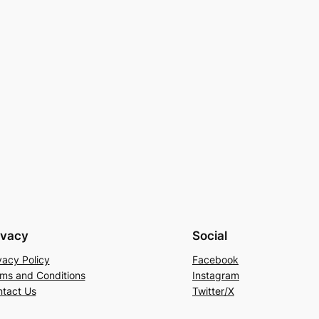
ivacy
Social
vacy Policy
Facebook
ms and Conditions
Instagram
tact Us
Twitter/X