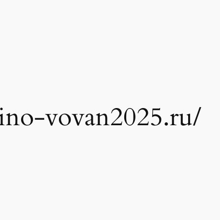
asino-vovan2025.ru/