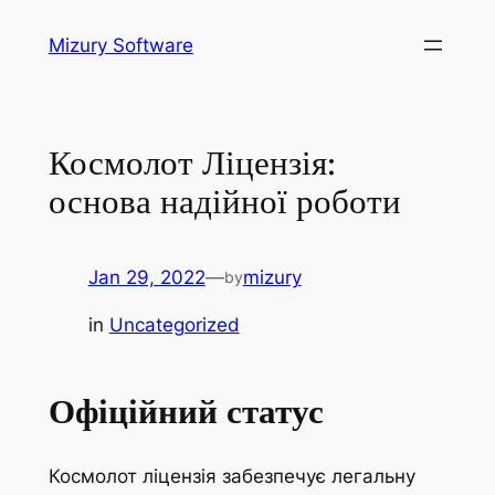
Skip
Mizury Software
to
content
Космолот Ліцензія:
основа надійної роботи
Jan 29, 2022
—
mizury
by
in
Uncategorized
Офіційний статус
Космолот ліцензія забезпечує легальну