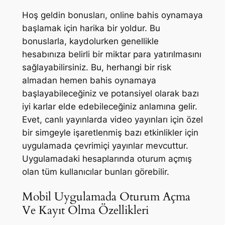
Hoş geldin bonusları, online bahis oynamaya
başlamak için harika bir yoldur. Bu
bonuslarla, kaydolurken genellikle
hesabınıza belirli bir miktar para yatırılmasını
sağlayabilirsiniz. Bu, herhangi bir risk
almadan hemen bahis oynamaya
başlayabileceğiniz ve potansiyel olarak bazı
iyi karlar elde edebileceğiniz anlamına gelir.
Evet, canlı yayınlarda video yayınları için özel
bir simgeyle işaretlenmiş bazı etkinlikler için
uygulamada çevrimiçi yayınlar mevcuttur.
Uygulamadaki hesaplarında oturum açmış
olan tüm kullanıcılar bunları görebilir.
Mobil Uygulamada Oturum Açma
Ve Kayıt Olma Özellikleri