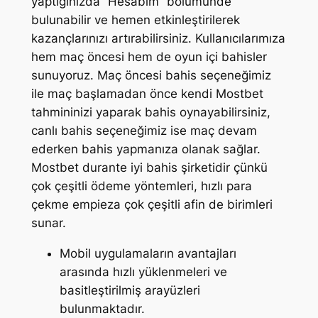
yaptığınızda “Hesabım” bölümünde
bulunabilir ve hemen etkinleştirilerek
kazançlarınızı artırabilirsiniz. Kullanıcılarımıza
hem maç öncesi hem de oyun içi bahisler
sunuyoruz. Maç öncesi bahis seçeneğimiz
ile maç başlamadan önce kendi Mostbet
tahmininizi yaparak bahis oynayabilirsiniz,
canlı bahis seçeneğimiz ise maç devam
ederken bahis yapmanıza olanak sağlar.
Mostbet durante iyi bahis şirketidir çünkü
çok çeşitli ödeme yöntemleri, hızlı para
çekme empieza çok çeşitli afin de birimleri
sunar.
Mobil uygulamaların avantajları
arasında hızlı yüklenmeleri ve
basitleştirilmiş arayüzleri
bulunmaktadır.