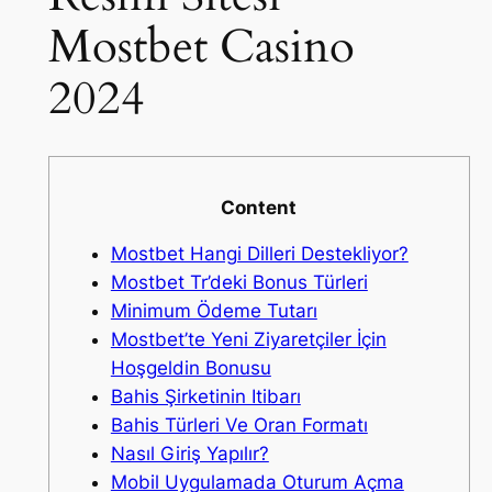
Mostbet Casino
2024
Content
Mostbet Hangi Dilleri Destekliyor?
Mostbet Tr’deki Bonus Türleri
Minimum Ödeme Tutarı
Mostbet’te Yeni Ziyaretçiler İçin
Hoşgeldin Bonusu
Bahis Şirketinin Itibarı
Bahis Türleri Ve Oran Formatı
Nasıl Giriş Yapılır?
Mobil Uygulamada Oturum Açma