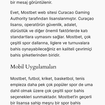
bir mesaj görüntülenir.
Evet, Mostbet web sitesi Curacao Gaming
Authority tarafından lisanslanmıştır. Curaçao
lisansı, operatörün güvenlik, adalet,
dürüstlük ve diğer önemli faktörlerde katı
standartlara uymasını sağlar. Mostbet, çok
çeşitli spor dallarına, liglere ve turnuvalara
bahis oynayabileceğiniz en kaliteli çevrimiçi
bahis şirketlerinden biridir.
Mobil Uygulamaları
Mostbet, futbol, kriket, basketbol, tenis
empieza daha pek çok popüler spor de uma
dahil olmak üzere çok çeşitli spor bahis
seçenekleri sunmaktadır. Mostbet’in geçerli
bir lisansa sahip meşru bir spor bahis