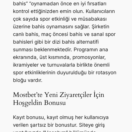
bahis” “oynamadan önce en iyi fırsatları
kontrol ettiğinizden emin olun. Kullanıcıların
çok sayıda spor etkinliği ve müsabakası
üzerine bahis oynamasını sağlar. Şirketin
canlı bahis, maç öncesi bahis ve sanal spor
bahisleri gibi bir dizi bahis alternatifi
sunması beklenmektedir. Programın ana
ekranında, üst kısmında, promosyonlar,
ikramiyeler ve turnuvalarla birlikte önemli
spor etkinliklerinin duyurulduğu bir rotasyon
bloğu vardır.
Mostbet’te Yeni Ziyaretçiler İçin
Hoşgeldin Bonusu
Kayıt bonusu, kayıt olmuş her kullanıcıya
verilen şartsız bir bonustur. Siteye giriş