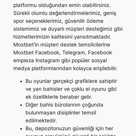
platformu olduğundan emin olabilirsiniz.
Sürekli olumlu değerlendirmelerimiz, geniş
spor seçeneklerimiz, güvenilir ödeme
sistemimiz ve duyarlı müşteri desteğimiz gibi
hizmetlerimizin kalitesini yansıtmaktadır.
Mostbet’in müşteri destek temsilcilerine
Mostbet Facebook, Telegram, Facebook
empieza Instagram gibi popüler sosyal
medya platformlarından kolayca erişilebilir.
Bu oyunlar gerçekçi grafiklere sahiptir
ve yan bahisler ve çoklu el oyunu gibi
ek özelliklerle beraber gelir.
Diğer bahis bürolarının çoğunda
bulunmayan disiplinler temsil
edilmektedir.
Bu, depozitonuzun güvenliği için her