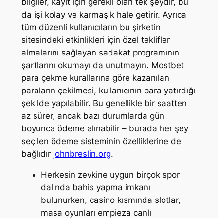
bilgiler, kayıt için gerekli olan tek şeydir, bu
da işi kolay ve karmaşık hale getirir. Ayrıca
tüm düzenli kullanıcıların bu şirketin
sitesindeki etkinlikleri için özel teklifler
almalarını sağlayan sadakat programının
şartlarını okumayı da unutmayın. Mostbet
para çekme kurallarına göre kazanılan
paraların çekilmesi, kullanıcının para yatırdığı
şekilde yapılabilir. Bu genellikle bir saatten
az sürer, ancak bazı durumlarda gün
boyunca ödeme alınabilir – burada her şey
seçilen ödeme sisteminin özelliklerine de
bağlıdır
johnbreslin.org
.
Herkesin zevkine uygun birçok spor
dalında bahis yapma imkanı
bulunurken, casino kısmında slotlar,
masa oyunları empieza canlı