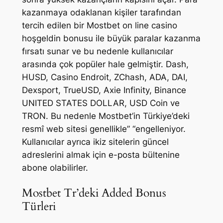
kazanmaya odaklanan kişiler tarafından
tercih edilen bir Mostbet on line casino
hoşgeldin bonusu ile büyük paralar kazanma
fırsatı sunar ve bu nedenle kullanıcılar
arasında çok popüler hale gelmiştir. Dash,
HUSD, Casino Endroit, ZChash, ADA, DAI,
Dexsport, TrueUSD, Axie Infinity, Binance
UNITED STATES DOLLAR, USD Coin ve
TRON. Bu nedenle Mostbet’in Türkiye’deki
resmî web sitesi genellikle” “engelleniyor.
Kullanıcılar ayrıca ikiz sitelerin güncel
adreslerini almak için e-posta bültenine
abone olabilirler.
Mostbet Tr’deki Added Bonus
Türleri