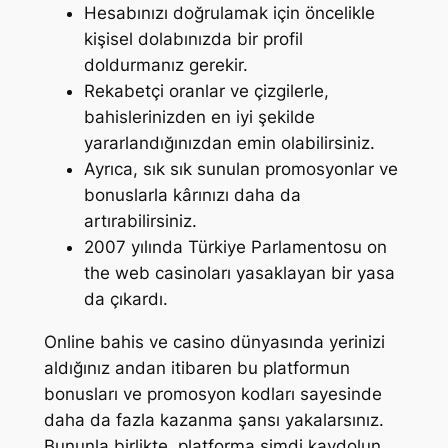
Hesabınızı doğrulamak için öncelikle
kişisel dolabınızda bir profil
doldurmanız gerekir.
Rekabetçi oranlar ve çizgilerle,
bahislerinizden en iyi şekilde
yararlandığınızdan emin olabilirsiniz.
Ayrıca, sık sık sunulan promosyonlar ve
bonuslarla kârınızı daha da
artırabilirsiniz.
2007 yılında Türkiye Parlamentosu on
the web casinoları yasaklayan bir yasa
da çıkardı.
Online bahis ve casino dünyasında yerinizi
aldığınız andan itibaren bu platformun
bonusları ve promosyon kodları sayesinde
daha da fazla kazanma şansı yakalarsınız.
Bununla birlikte, platforma şimdi kaydolun