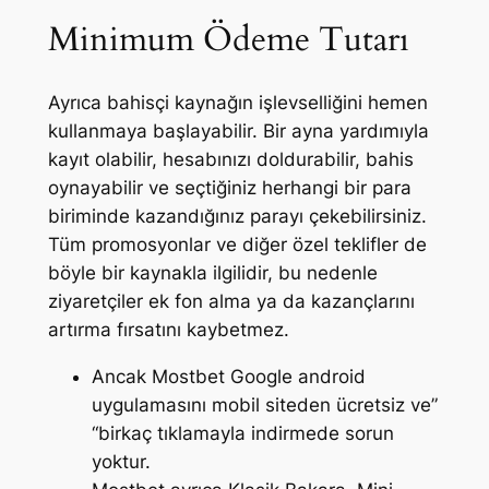
Minimum Ödeme Tutarı
Ayrıca bahisçi kaynağın işlevselliğini hemen
kullanmaya başlayabilir. Bir ayna yardımıyla
kayıt olabilir, hesabınızı doldurabilir, bahis
oynayabilir ve seçtiğiniz herhangi bir para
biriminde kazandığınız parayı çekebilirsiniz.
Tüm promosyonlar ve diğer özel teklifler de
böyle bir kaynakla ilgilidir, bu nedenle
ziyaretçiler ek fon alma ya da kazançlarını
artırma fırsatını kaybetmez.
Ancak Mostbet Google android
uygulamasını mobil siteden ücretsiz ve”
“birkaç tıklamayla indirmede sorun
yoktur.