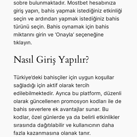
sobre bulunmaktadır. Mostbet hesabınıza
giriş yapın, bahis yapmak istediğiniz etkinliği
seçin ve ardından yapmak istediğiniz bahis
türünü seçin. Bahis oynamak için bahis
miktarını girin ve ‘Onayla’ seçeneğine
tıklayın.
Nasıl Giriş Yapılır?
Türkiye’deki bahisçiler için uygun koşullar
sağladığı için aktif olarak tercih
edilebilmektedir. Ayrıca bu platform, düzenli
olarak güncellenen promosyon kodları ile de
bahis severlere ek avantajlar sunar. Bu
kodlar, özel günlerde ya da belirli etkinlikler
sırasında dağıtılabilir ve kullanıcının daha
fazla kazanmasına olanak tanır.