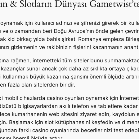
n & Slotların Dünyası Gametwist’te
namak için kullanıcı adınızı ve şifrenizi girerek bir kul
 ve o zamandan beri Doğu Avrupa’nın önde gelen çevrimiçi
k kid birkaç yılda bahis şirketi Romanya empieza Birleşik 
ızı gizlemenin ve rakibinizin fişlerini kazanmanın anahta
sına rağmen, internetteki tüm siteler bunu sunmamaktad
 kazançlar sunar ancak çok daha az sıklıkta ortaya çıkar
ni kullanmak büyük kazanma şansını önemli ölçüde artırır
en fazla olan sitelerden biridir.
 mobil cihazlarda casino oyunları oynamak için İnternet b
 dizüstü bilgisayarlardan akıllı telefon ve tabletlere kada
ce kumarhanenin web sitesini ziyaret edin, kaydolun e
çin. Başlamak için slot kütüphanesini keşfedin ve dimen
dan farklı casino oyunlarında becerilerinizi test edebi
sını önemli ölçüde artırır.