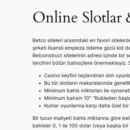
Online Slotlar
Betco siteleri arasındaki en favori siteler
şirketi lisanslı empieza ödeme gücü kid de
Betconstruct sitelerinin adresi içinde bir 
tercihini bütün bahisçilere önermekteyiz. S
Casino keyfini taçlandıran slot oyunla
Bu tür slotların makaralarında genell
Minimum bahis miktarları ile oynanabil
Minimum bahsin 10″ “Rubleden başlayab
Kumar oyunlarına karşı daha özel bir
Bir turun maliyeti bahis miktarına göre bel
bahisler 0, 1 ila 100 dolar (veya başka bir