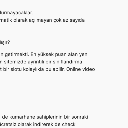
 durmayacaklar.
omatik olarak açılmayan çok az sayıda
ışır?
ken getirmekti. En yüksek puan alan yeni
 sitemizde ayrıntılı bir sınıflandırma
bir slotu kolaylıkla bulabilir. Online video
 de kumarhane sahiplerinin bir sonraki
 ücretsiz olarak indirerek de check