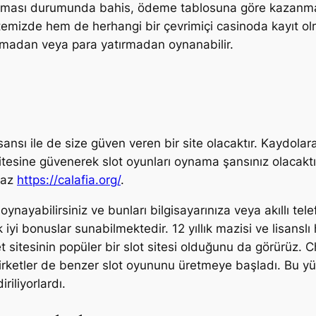
ılması durumunda bahis, ödeme tablosuna göre kazanma ka
emizde hem de herhangi bir çevrimiçi casinoda kayıt ol
lmadan veya para yatırmadan oynanabilir.
ansı ile de size güven veren bir site olacaktır. Kaydola
tesine güvenerek slot oyunları oynama şansınız olacaktır
maz
https://calafia.org/
.
 oynayabilirsiniz ve bunları bilgisayarınıza veya akıllı te
iyi bonuslar sunabilmektedir. 12 yıllık mazisi ve lisanslı
sitesinin popüler bir slot sitesi olduğunu da görürüz. Char
şirketler de benzer slot oyununu üretmeye başladı. Bu y
riliyorlardı.