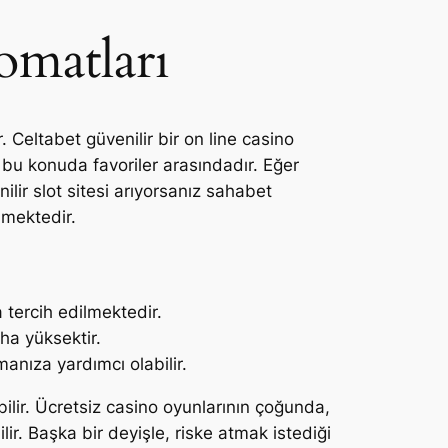
omatları
. Celtabet güvenilir bir on line casino
 bu konuda favoriler arasındadır. Eğer
ilir slot sitesi arıyorsanız sahabet
nmektedir.
a tercih edilmektedir.
ha yüksektir.
anıza yardımcı olabilir.
bilir. Ücretsiz casino oyunlarının çoğunda,
lir. Başka bir deyişle, riske atmak istediği