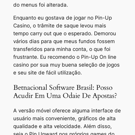
do menus foi alterada.
Enquanto eu gostava de jogar no Pin-Up
Casino, o trâmite de saque levou mais
tempo carry out que o esperado. Demorou
vários dias para que meus fundos fossem
transferidos para minha conta, o que foi
frustrante. Eu recomendo o Pin-Up On line
casino por sua muy buena seleção de jogos
e seu site de fácil utilização.
Betnacional Software Brasil: Posso
Acudir Em Uma Odaie De Apostas?
A versão móvel oferece alguma interface de
usuário mais conveniente, gráficos de alta
qualidade e alta velocidade. Além disso,
seja o Pin Upward nos próprios games do