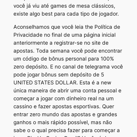
você já viu até games de mesa clássicos,
existe algo best para cada tipo de jogador.
Aconselhamos que você leia the Política de
Privacidade no final de uma página inicial
anteriormente a registrar-se no site de
apostas. Toda semana você pode encontrar
um código de bônus personal para 100%
zero depósito. E no canal de telegrama você
pode jogar bônus sem depósito de 5
UNITED STATES DOLLAR. Esta é a new
única maneira de abrir uma conta pessoal e
começar a jogar com dinheiro real na um
cassino e fazer apostas esportivas. Quer
entrar zero mundo das apostas e grandes
ganhos o mais rápido possível, mas não
sabe o o qual precisa fazer para começar a