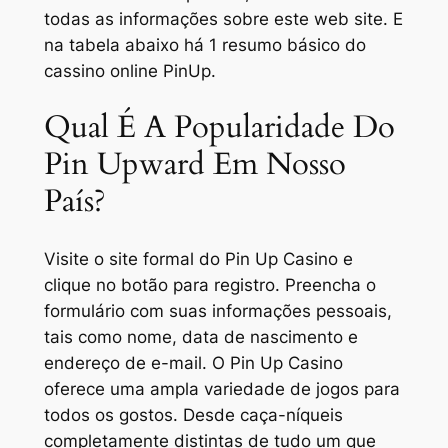
todas as informações sobre este web site. E
na tabela abaixo há 1 resumo básico do
cassino online PinUp.
Qual É A Popularidade Do
Pin Upward Em Nosso
País?
Visite o site formal do Pin Up Casino e
clique no botão para registro. Preencha o
formulário com suas informações pessoais,
tais como nome, data de nascimento e
endereço de e-mail. O Pin Up Casino
oferece uma ampla variedade de jogos para
todos os gostos. Desde caça-níqueis
completamente distintas de tudo um que