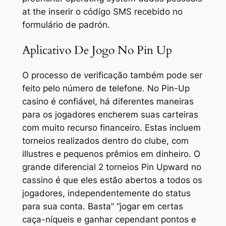
at the inserir o código SMS recebido no
formulário de padrón.
Aplicativo De Jogo No Pin Up
O processo de verificação também pode ser
feito pelo número de telefone. No Pin-Up
casino é confiável, há diferentes maneiras
para os jogadores encherem suas carteiras
com muito recurso financeiro. Estas incluem
torneios realizados dentro do clube, com
illustres e pequenos prêmios em dinheiro. O
grande diferencial 2 torneios Pin Upward no
cassino é que eles estão abertos a todos os
jogadores, independentemente do status
para sua conta. Basta” “jogar em certas
caça-níqueis e ganhar cependant pontos e