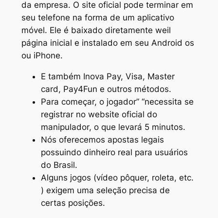
da empresa. O site oficial pode terminar em
seu telefone na forma de um aplicativo
móvel. Ele é baixado diretamente weil
página inicial e instalado em seu Android os
ou iPhone.
E também Inova Pay, Visa, Master
card, Pay4Fun e outros métodos.
Para começar, o jogador” “necessita se
registrar no website oficial do
manipulador, o que levará 5 minutos.
Nós oferecemos apostas legais
possuindo dinheiro real para usuários
do Brasil.
Alguns jogos (vídeo pôquer, roleta, etc.
) exigem uma seleção precisa de
certas posições.