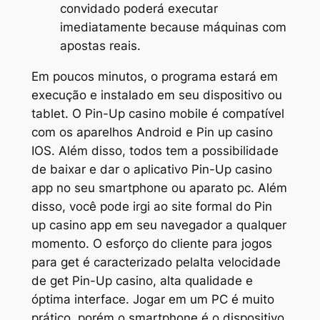
convidado poderá executar
imediatamente because máquinas com
apostas reais.
Em poucos minutos, o programa estará em
execução e instalado em seu dispositivo ou
tablet. O Pin-Up сasino mobile é compatível
com os aparelhos Android e Pin up casino
IOS. Além disso, todos tem a possibilidade
de baixar e dar o aplicativo Pin-Up casino
app no seu smartphone ou aparato pc. Além
disso, você pode irgi ao site formal do Pin
up casino app em seu navegador a qualquer
momento. O esforço do cliente para jogos
para get é caracterizado pelalta velocidade
de get Pin-Up casino, alta qualidade e
óptima interface. Jogar em um PC é muito
prático, porém o smartphone é o dispositivo