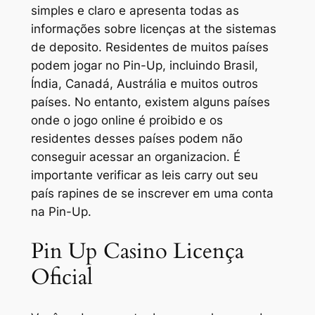
simples e claro e apresenta todas as
informações sobre licenças at the sistemas
de deposito. Residentes de muitos países
podem jogar no Pin-Up, incluindo Brasil,
Índia, Canadá, Austrália e muitos outros
países. No entanto, existem alguns países
onde o jogo online é proibido e os
residentes desses países podem não
conseguir acessar an organizacion. É
importante verificar as leis carry out seu
país rapines de se inscrever em uma conta
na Pin-Up.
Pin Up Casino Licença
Oficial