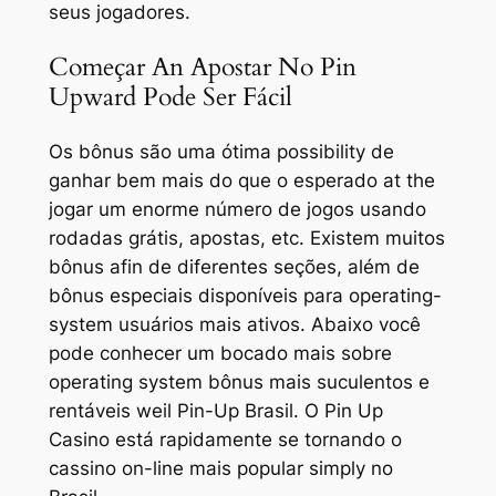
seus jogadores.
Começar An Apostar No Pin
Upward Pode Ser Fácil
Os bônus são uma ótima possibility de
ganhar bem mais do que o esperado at the
jogar um enorme número de jogos usando
rodadas grátis, apostas, etc. Existem muitos
bônus afin de diferentes seções, além de
bônus especiais disponíveis para operating-
system usuários mais ativos. Abaixo você
pode conhecer um bocado mais sobre
operating system bônus mais suculentos e
rentáveis weil Pin-Up Brasil. O Pin Up
Casino está rapidamente se tornando o
cassino on-line mais popular simply no