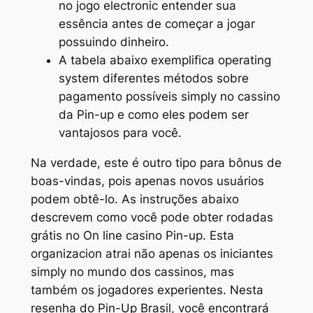
no jogo electronic entender sua
essência antes de começar a jogar
possuindo dinheiro.
A tabela abaixo exemplifica operating
system diferentes métodos sobre
pagamento possíveis simply no cassino
da Pin-up e como eles podem ser
vantajosos para você.
Na verdade, este é outro tipo para bônus de
boas-vindas, pois apenas novos usuários
podem obtê-lo. As instruções abaixo
descrevem como você pode obter rodadas
grátis no On line casino Pin-up. Esta
organizacion atrai não apenas os iniciantes
simply no mundo dos cassinos, mas
também os jogadores experientes. Nesta
resenha do Pin-Up Brasil, você encontrará