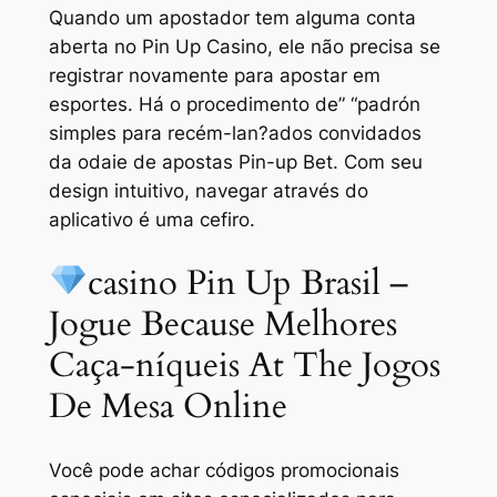
Quando um apostador tem alguma conta
aberta no Pin Up Casino, ele não precisa se
registrar novamente para apostar em
esportes. Há o procedimento de” “padrón
simples para recém-lan?ados convidados
da odaie de apostas Pin-up Bet. Com seu
design intuitivo, navegar através do
aplicativo é uma cefiro.
casino Pin Up Brasil –
Jogue Because Melhores
Caça-níqueis At The Jogos
De Mesa Online
Você pode achar códigos promocionais