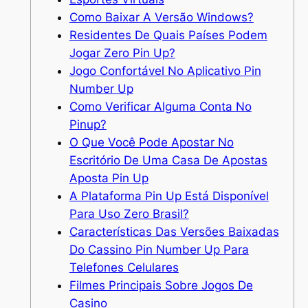
Como Baixar A Versão Windows?
Residentes De Quais Países Podem
Jogar Zero Pin Up?
Jogo Confortável No Aplicativo Pin
Number Up
Como Verificar Alguma Conta No
Pinup?
O Que Você Pode Apostar No
Escritório De Uma Casa De Apostas
Aposta Pin Up
A Plataforma Pin Up Está Disponível
Para Uso Zero Brasil?
Características Das Versões Baixadas
Do Cassino Pin Number Up Para
Telefones Celulares
Filmes Principais Sobre Jogos De
Casino