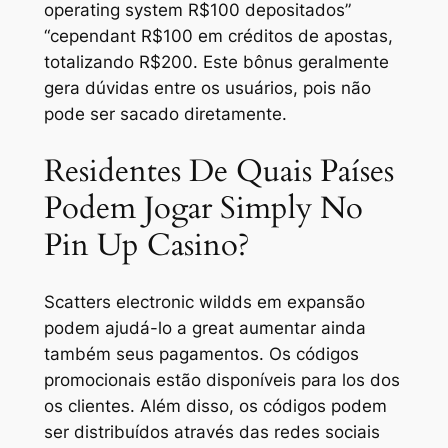
operating system R$100 depositados”
“cependant R$100 em créditos de apostas,
totalizando R$200. Este bônus geralmente
gera dúvidas entre os usuários, pois não
pode ser sacado diretamente.
Residentes De Quais Países
Podem Jogar Simply No
Pin Up Casino?
Scatters electronic wildds em expansão
podem ajudá-lo a great aumentar ainda
também seus pagamentos. Os códigos
promocionais estão disponíveis para los dos
os clientes. Além disso, os códigos podem
ser distribuídos através das redes sociais