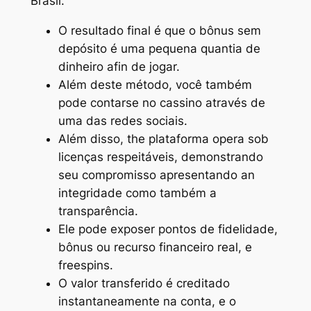
Brasil.
O resultado final é que o bônus sem
depósito é uma pequena quantia de
dinheiro afin de jogar.
Além deste método, você também
pode contarse no cassino através de
uma das redes sociais.
Além disso, the plataforma opera sob
licenças respeitáveis, demonstrando
seu compromisso apresentando an
integridade como também a
transparência.
Ele pode exposer pontos de fidelidade,
bônus ou recurso financeiro real, e
freespins.
O valor transferido é creditado
instantaneamente na conta, e o