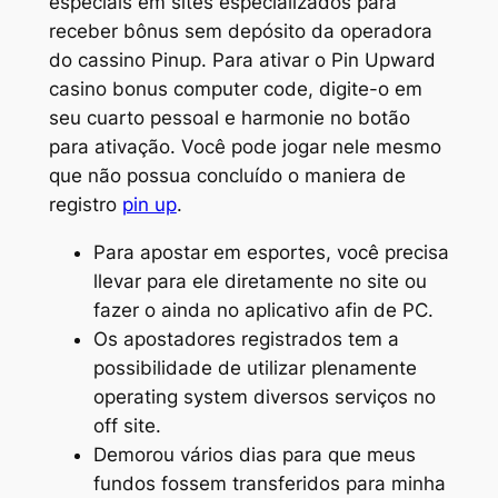
especiais em sites especializados para
receber bônus sem depósito da operadora
do cassino Pinup. Para ativar o Pin Upward
casino bonus computer code, digite-o em
seu cuarto pessoal e harmonie no botão
para ativação. Você pode jogar nele mesmo
que não possua concluído o maniera de
registro
pin up
.
Para apostar em esportes, você precisa
llevar para ele diretamente no site ou
fazer o ainda no aplicativo afin de PC.
Os apostadores registrados tem a
possibilidade de utilizar plenamente
operating system diversos serviços no
off site.
Demorou vários dias para que meus
fundos fossem transferidos para minha