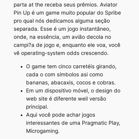
parta at the receba seus prêmios. Aviator
Pin Up é um game muito popular do Spribe
pro qual nós dedicamos alguma seção
separada. Esse é um jogo instantâneo,
onde, na essência, um avião decola no
campi?a de jogo e, enquanto ele voa, você
vê operating-system odds crescendo.
O game tem cinco carretéis girando,
cada o com símbolos asi como
bananas, abacaxis, cocos e cobras.
Em um dispositivo móvel, o design do
web site é diferente weil versão
principal.
Aqui você pode achar jogos
interessantes de uma Pragmatic Play,
Microgaming.