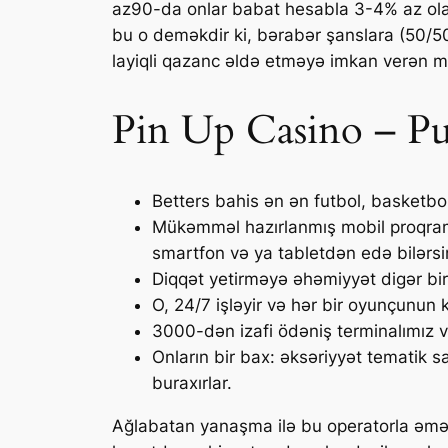
az90-da onlar babat hesabla 3-4% az olac
bu o deməkdir ki, bərabər şanslara (50/
layiqli qazanc əldə etməyə imkan verən mö
Pin Up Casino – P
Betters bahis ən ən futbol, basketbol
Mükəmməl hazırlanmış mobil proqram
smartfon və ya tabletdən edə bilərsi
Diqqət yetirməyə əhəmiyyət digər bir 
O, 24/7 işləyir və hər bir oyunçunun
3000-dən izafi ödəniş terminalımız və
Onların bir bax: əksəriyyət tematik 
buraxırlar.
Ağlabatan yanaşma ilə bu operatorla əməkd