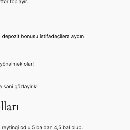
or toplayır.
 depozit bonusu istifadəçilərə aydın
 yönəlmək olar!
səni gözləyirik!
ları
eytinqi odlu 5 baldan 4,5 bal olub.