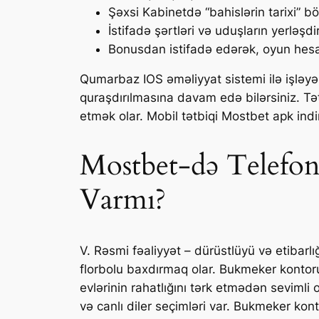
Şəxsi Kabinetdə “bahislərin tarixi” b
İstifadə şərtləri və uduşların yerləşd
Bonusdan istifadə edərək, oyun hesa
Qumarbaz IOS əməliyyat sistemi ilə işləyə
quraşdırılmasına davam edə bilərsiniz. Tə
etmək olar. Mobil tətbiqi Mostbet apk ind
Mostbet-də Telefon
Varmı?
V. Rəsmi fəaliyyət – dürüstlüyü və etibarlığ
florbolu baxdırmaq olar. Bukmeker kontoru
evlərinin rahatlığını tərk etmədən sevimli 
və canlı diler seçimləri var. Bukmeker ko