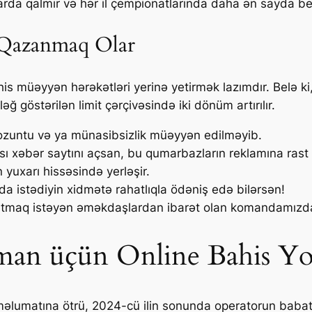
rda qalmır və hər il çempionatlarında daha ən sayda bett
 Qazanmaq Olar
s müəyyən hərəkətləri yerinə yetirmək lazımdır. Belə ki,
ğ göstərilən limit çərçivəsində iki dönüm artırılır.
pozuntu və ya münasibsizlik müəyyən edilməyib.
sı xəbər saytını açsan, bu qumarbazların reklamına rast
 yuxarı hissəsində yerləşir.
 istədiyin xidmətə rahatlıqla ödəniş edə bilərsən!
atmaq istəyən əməkdaşlardan ibarət olan komandamızda 
an üçün Online Bahis Yol
əlumatına ötrü, 2024-cü ilin sonunda operatorun babat r