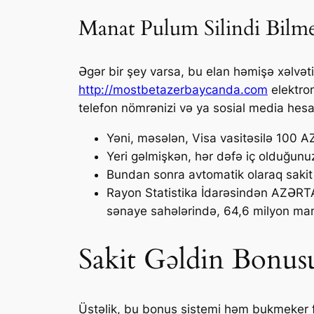
Manat Pulum Silindi Bilm
Əgər bir şey varsa, bu elan həmişə xəlvətil
http://mostbetazerbaycanda.com
elektron
telefon nömrənizi və ya sosial media hesab
Yəni, məsələn, Visa vasitəsilə 100
Yeri gəlmişkən, hər dəfə iç olduğu
Bundan sonra avtomatik olaraq sakit 
Rayon Statistika İdarəsindən AZƏRTA
sənaye sahələrində, 64,6 milyon man
Sakit Gəldin Bonu
Üstəlik, bu bonus sistemi həm bukmeker fə