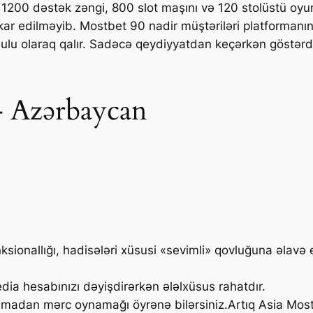
200 dəstək zəngi, 800 slot maşını və 120 stolüstü oyunu
kar edilməyib. Mostbet 90 nadir müştəriləri platformanın e
üsulu olaraq qalır. Sadəcə qeydiyyatdan keçərkən göstərdi
– Azərbaycan
nksionallığı, hadisələri xüsusi «sevimli» qovluğuna əlavə
dia hesabınızı dəyişdirərkən ələlxüsus rahatdır.
i olmadan mərc oynamağı öyrənə bilərsiniz.Artıq Asia Mo