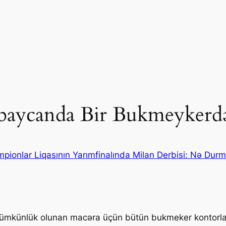
rbaycanda Bir Bukmeykerd
pionlar Liqasının Yarımfinalında Milan Derbisi: Nə Dur
ümkünlük olunan macəra üçün bütün bukmeker kontorları