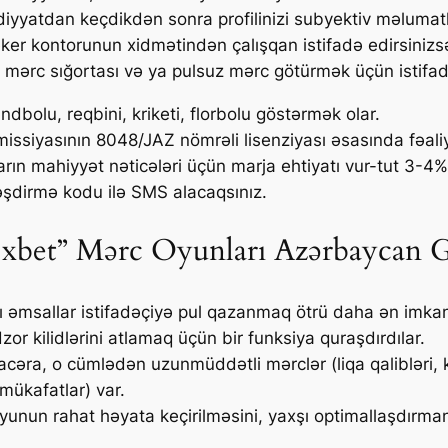
iyyatdan keçdikdən sonra profilinizi subyektiv məlumat
ker kontorunun xidmətindən çalışqan istifadə edirsinizs
mərc sığortası və ya pulsuz mərc götürmək üçün istifad
ndbolu, reqbini, kriketi, florbolu göstərmək olar.
siyasının 8048/JAZ nömrəli lisenziyası əsasında fəaliyy
n mahiyyət nəticələri üçün marja ehtiyatı vur-tut 3-4% t
əşdirmə kodu ilə SMS alacaqsınız.
“1xbet” Mərc Oyunları Azərbaycan 
ı əmsallar istifadəçiyə pul qazanmaq ötrü daha ən imkanl
or kilidlərini atlamaq üçün bir funksiya quraşdırdılar.
ra, o cümlədən uzunmüddətli mərclər (liqa qalibləri, ku
 mükafatlar) var.
yunun rahat həyata keçirilməsini, yaxşı optimallaşdırmanı