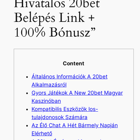
Hivatalos 20bet
Belépés Link +
100% Bónusz”
Content
Általános Információk A 20bet
Alkalmazásról
Gyors Játékok A New 20bet Magyar
Kaszinóban
Kompatibilis Eszközök Ios-
tulajdonosok Számára
Az Élő Chat A Hét Bármely Napján
Elérhető