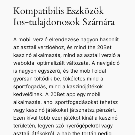
Kompatibilis Eszközök
Ios-tulajdonosok Számára
A mobil verzió elrendezése nagyon hasonlít
az asztali verzióéhoz, és mind the 20Bet
kaszinó alkalmazás, mind az asztali verzió a
weboldal optimalizált változata. A navigáció
is nagyon egyszerű, és the mobil oldal
gyorsan töltődik be, tökéletes mind a
sportfogadás, mind a kaszinójátékok
kedvelőinek. A 20Bet app egy mobil
alkalmazás, ahol sportfogadásokat tehetsz
vagy kaszinó játékokat játszhatsz pénzért.
Ezen kívül több ezer játékot kínál a kaszinó
területén, legyen szó nyerőgépekről vagy
asztali játékokról, a hab the tortán pedig