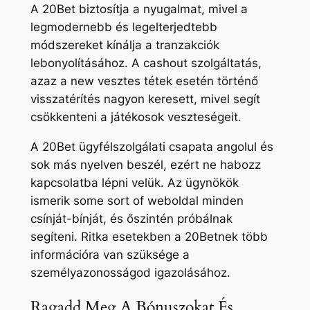
A 20Bet biztosítja a nyugalmat, mivel a
legmodernebb és legelterjedtebb
módszereket kínálja a tranzakciók
lebonyolításához. A cashout szolgáltatás,
azaz a new vesztes tétek esetén történő
visszatérítés nagyon keresett, mivel segít
csökkenteni a játékosok veszteségeit.
A 20Bet ügyfélszolgálati csapata angolul és
sok más nyelven beszél, ezért ne habozz
kapcsolatba lépni velük. Az ügynökök
ismerik some sort of weboldal minden
csínját-bínját, és őszintén próbálnak
segíteni. Ritka esetekben a 20Betnek több
információra van szüksége a
személyazonosságod igazolásához.
Ragadd Meg A Bónuszokat És