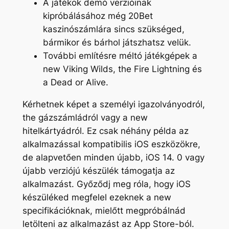
A játékok demó verzióinak
kipróbálásához még 20Bet
kaszinószámlára sincs szükséged,
bármikor és bárhol játszhatsz velük.
További említésre méltó játékgépek a
new Viking Wilds, the Fire Lightning és
a Dead or Alive.
Kérhetnek képet a személyi igazolványodról,
the gázszámládról vagy a new
hitelkártyádról. Ez csak néhány példa az
alkalmazással kompatibilis iOS eszközökre,
de alapvetően minden újabb, iOS 14. 0 vagy
újabb verziójú készülék támogatja az
alkalmazást. Győződj meg róla, hogy iOS
készüléked megfelel ezeknek a new
specifikációknak, mielőtt megpróbálnád
letölteni az alkalmazást az App Store-ból.