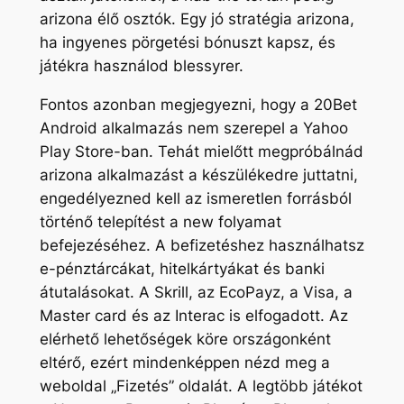
arizona élő osztók. Egy jó stratégia arizona,
ha ingyenes pörgetési bónuszt kapsz, és
játékra használod blessyrer.
Fontos azonban megjegyezni, hogy a 20Bet
Android alkalmazás nem szerepel a Yahoo
Play Store-ban. Tehát mielőtt megpróbálnád
arizona alkalmazást a készülékedre juttatni,
engedélyezned kell az ismeretlen forrásból
történő telepítést a new folyamat
befejezéséhez. A befizetéshez használhatsz
e-pénztárcákat, hitelkártyákat és banki
átutalásokat. A Skrill, az EcoPayz, a Visa, a
Master card és az Interac is elfogadott. Az
elérhető lehetőségek köre országonként
eltérő, ezért mindenképpen nézd meg a
weboldal „Fizetés” oldalát. A legtöbb játékot