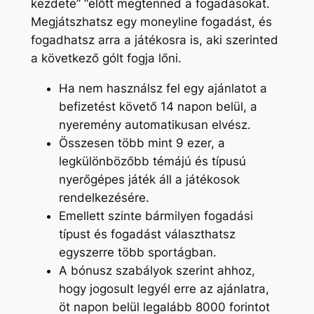
kezdete” “előtt megtenned a fogadásokat.
Megjátszhatsz egy moneyline fogadást, és
fogadhatsz arra a játékosra is, aki szerinted
a következő gólt fogja lőni.
Ha nem használsz fel egy ajánlatot a
befizetést követő 14 napon belül, a
nyeremény automatikusan elvész.
Összesen több mint 9 ezer, a
legkülönbözőbb témájú és típusú
nyerőgépes játék áll a játékosok
rendelkezésére.
Emellett szinte bármilyen fogadási
típust és fogadást választhatsz
egyszerre több sportágban.
A bónusz szabályok szerint ahhoz,
hogy jogosult legyél erre az ajánlatra,
öt napon belül legalább 8000 forintot