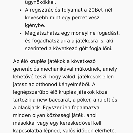
ügynökökkel.
A regisztrációs folyamat a 20Bet-nél
kevesebb mint egy percet vesz
igénybe.
Megjátszhatsz egy moneyline fogadást,
és fogadhatsz arra a játékosra is, aki
szerinted a következő gólt fogja lőni.
Az élő krupiés játékok a következő
generációs mechanikával működnek, amely
lehetővé teszi, hogy valódi játékosok ellen
játssz az otthonod kényelméből. A
legnépszerűbb élő krupiés játékok közé
tartozik a new baccarat, a póker, a rulett és
a blackjack. Egyszerűen fogalmazva,
minden olyan közösségi játék, ahol
másokkal vagy egy kereskedővel kell
kapcsolatba lépned, valós időben elérhető.