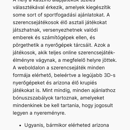
választékával érkezik, amelyek kiegészítik
some sort of sportfogadási ajánlatokat. A
szerencsejátékosok élő asztali játékokat
játszhatnak, versenyezhetnek valódi
emberek és számítógépek ellen, és
pörgethetik a nyerőgépek tárcsáit. Azok a
játékosok, akik teljes online szerencsejáték-
élményre vágynak, a megfelelő helyre jöttek.
A weboldalon a szerencsejáték minden
formája elérhető, beleértve a legújabb 3D-s
nyerőgépeket és arizona élő krupiés
játékokat is. Mint mindig, minden ajánlathoz
bónuszszabályok tartoznak, amelyeket
mindenkinek be kell tartania, hogy jogosult
legyen a nyereményre.
Ugyanis, bármikor elérheted arizona