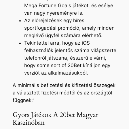
Mega Fortune Goals játékot, és esélye
van nagy nyereményre is.
Az előrejelzések egy híres
sportfogadási promóció, amely minden
meglévő ügyfél számára elérhető.
Tekintettel arra, hogy az iOS
felhasználók jelentős száma világszerte
telefonról játszana, ésszerű elvárni,
hogy some sort of 20Bet kínáljon egy
verziót az alkalmazásukból.
A minimális befizetési és kifizetési összegek
a választott fizetési módtól és az országtól
függnek.”
Gyors Játékok A 20bet Magyar
Kaszinóban