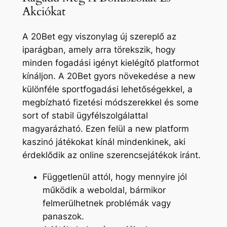
Akciókat
A 20Bet egy viszonylag új szereplő az
iparágban, amely arra törekszik, hogy
minden fogadási igényt kielégítő platformot
kínáljon. A 20Bet gyors növekedése a new
különféle sportfogadási lehetőségekkel, a
megbízható fizetési módszerekkel és some
sort of stabil ügyfélszolgálattal
magyarázható. Ezen felül a new platform
kaszinó játékokat kínál mindenkinek, aki
érdeklődik az online szerencsejátékok iránt.
Függetlenül attól, hogy mennyire jól
működik a weboldal, bármikor
felmerülhetnek problémák vagy
panaszok.