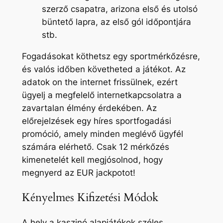
szerző csapatra, arizona első és utolsó
büntető lapra, az első gól időpontjára
stb.
Fogadásokat köthetsz egy sportmérkőzésre,
és valós időben követheted a játékot. Az
adatok on the internet frissülnek, ezért
ügyelj a megfelelő internetkapcsolatra a
zavartalan élmény érdekében. Az
előrejelzések egy híres sportfogadási
promóció, amely minden meglévő ügyfél
számára elérhető. Csak 12 mérkőzés
kimenetelét kell megjósolnod, hogy
megnyerd az EUR jackpotot!
Kényelmes Kifizetési Módok
A hely a kaszinó alapjátékok széles