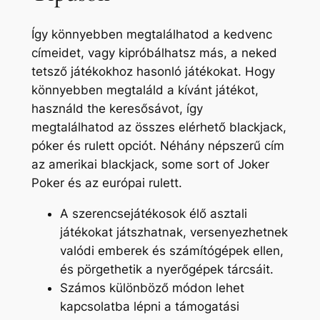
Így könnyebben megtalálhatod a kedvenc
címeidet, vagy kipróbálhatsz más, a neked
tetsző játékokhoz hasonló játékokat. Hogy
könnyebben megtaláld a kívánt játékot,
használd the keresősávot, így
megtalálhatod az összes elérhető blackjack,
póker és rulett opciót. Néhány népszerű cím
az amerikai blackjack, some sort of Joker
Poker és az európai rulett.
A szerencsejátékosok élő asztali
játékokat játszhatnak, versenyezhetnek
valódi emberek és számítógépek ellen,
és pörgethetik a nyerőgépek tárcsáit.
Számos különböző módon lehet
kapcsolatba lépni a támogatási