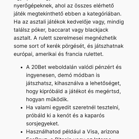
nyerőgépeknek, ahol az összes elérhető
játék megtekinthető ebben a kategóriában.
Ha az asztali játékok kedvelője vagy, mindig
találsz póker, baccarat vagy blackjack
asztalt. A rulett szerelmesei megnézhetik
some sort of kerék pörgését, és játszhatnak
európai, amerikai és francia rulettet.
A 20Bet weboldalán valódi pénzért és
ingyenesen, demó módban is
játszhatsz, kihasználva a lehetőséget,
hogy kipróbáld a játékot és megértsd,
hogyan működik.
Ha valami egyedit szeretnél tesztelni,
próbáld ki a kenót és a kaparós
sorsjegyeket.
Használhatod például a Visa, arizona