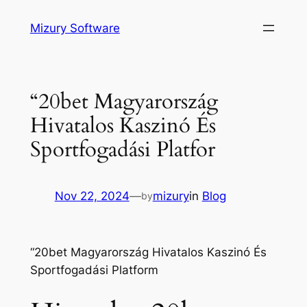
Skip
Mizury Software
to
content
“20bet Magyarország
Hivatalos Kaszinó És
Sportfogadási Platfor
Nov 22, 2024
—
mizury
in
Blog
by
“20bet Magyarország Hivatalos Kaszinó És
Sportfogadási Platform