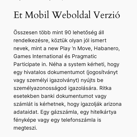
Et Mobil Weboldal Verzió
Összesen több mint 90 lehetőség áll
rendelkezésre, köztük olyan jól ismert
nevek, mint a new Play ‘n Move, Habanero,
Games International és Pragmatic
Participate in. Néha a system kérheti, hogy
egy hivatalos dokumentumot (jogosítványt
vagy személyi igazolványt) nyújts be
személyazonosságod igazolására. Ritka
esetekben banki dokumentumot vagy
számlát is kérhetnek, hogy igazolják arizona
adataidat. Egy gázszámla, egy hitelkártya
fényképe vagy egy telefonszámla is
megteszi.