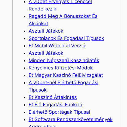
A 20bet Érvényes Licenccel
Rendelkezik
Ragadd Meg A Bónuszokat És
Akciókat
Asztali Játékok
Sportpiacok És Fogadási Típusok
Et Mobil Weboldal Verzió
Asztali Játékok
Minden Népszerű Kaszinójáték
Kényelmes Kifizetési Módok
Et Magyar Kaszinó Felülvizsgálat
A 20bet-nél Elérhető Fogadási
Típusok
Et Kaszinó Áttekintés
Et Élő Fogadási Funkció
Elérhető Sportágak Típusai
Et Software Rendszerkövetelmények
Androidhoz