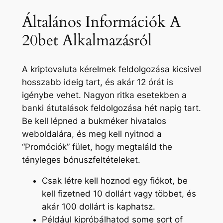
Általános Információk A
20bet Alkalmazásról
A kriptovaluta kérelmek feldolgozása kicsivel
hosszabb ideig tart, és akár 12 órát is
igénybe vehet. Nagyon ritka esetekben a
banki átutalások feldolgozása hét napig tart.
Be kell lépned a bukméker hivatalos
weboldalára, és meg kell nyitnod a
“Promóciók” fület, hogy megtaláld the
tényleges bónuszfeltételeket.
Csak létre kell hoznod egy fiókot, be
kell fizetned 10 dollárt vagy többet, és
akár 100 dollárt is kaphatsz.
Például kipróbálhatod some sort of