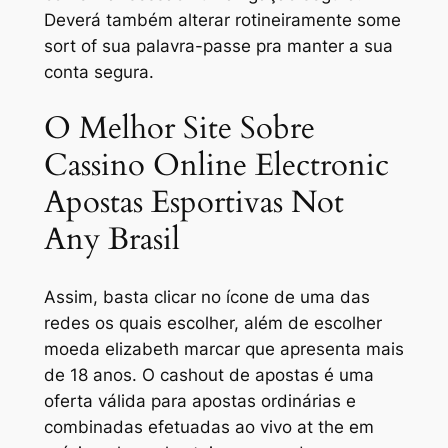
Deverá também alterar rotineiramente some
sort of sua palavra-passe pra manter a sua
conta segura.
O Melhor Site Sobre
Cassino Online Electronic
Apostas Esportivas Not
Any Brasil
Assim, basta clicar no ícone de uma das
redes os quais escolher, além de escolher
moeda elizabeth marcar que apresenta mais
de 18 anos. O cashout de apostas é uma
oferta válida para apostas ordinárias e
combinadas efetuadas ao vivo at the em