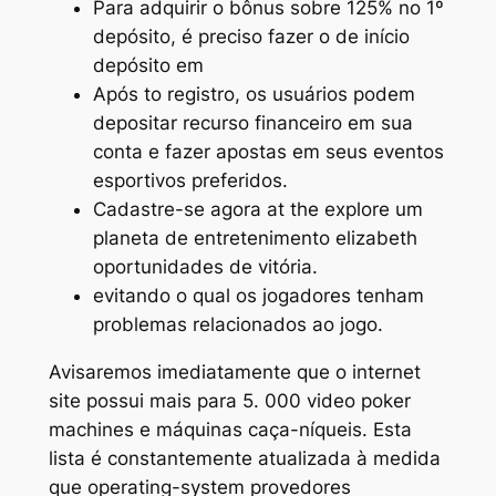
Para adquirir o bônus sobre 125% no 1º
depósito, é preciso fazer o de início
depósito em
Após to registro, os usuários podem
depositar recurso financeiro em sua
conta e fazer apostas em seus eventos
esportivos preferidos.
Cadastre-se agora at the explore um
planeta de entretenimento elizabeth
oportunidades de vitória.
evitando o qual os jogadores tenham
problemas relacionados ao jogo.
Avisaremos imediatamente que o internet
site possui mais para 5. 000 video poker
machines e máquinas caça-níqueis. Esta
lista é constantemente atualizada à medida
que operating-system provedores