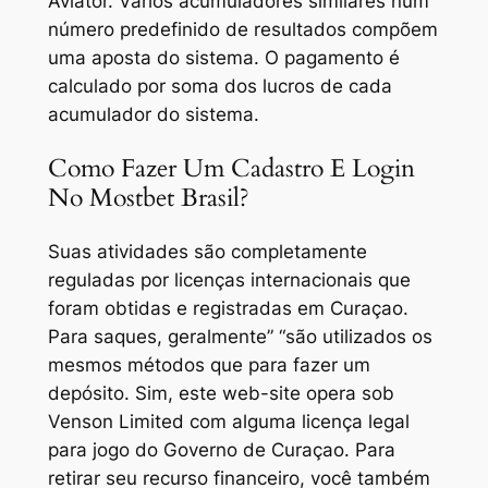
Aviator. Vários acumuladores similares num
número predefinido de resultados compõem
uma aposta do sistema. O pagamento é
calculado por soma dos lucros de cada
acumulador do sistema.
Como Fazer Um Cadastro E Login
No Mostbet Brasil?
Suas atividades são completamente
reguladas por licenças internacionais que
foram obtidas e registradas em Curaçao.
Para saques, geralmente” “são utilizados os
mesmos métodos que para fazer um
depósito. Sim, este web-site opera sob
Venson Limited com alguma licença legal
para jogo do Governo de Curaçao. Para
retirar seu recurso financeiro, você também