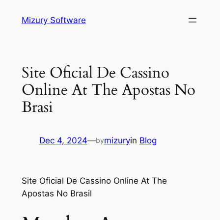
Skip
Mizury Software
to
content
Site Oficial De Cassino
Online At The Apostas No
Brasi
Dec 4, 2024
—
mizury
in
Blog
by
Site Oficial De Cassino Online At The
Apostas No Brasil