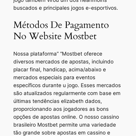
buscados e principales jogos e-esportivos.
Métodos De Pagamento
No Website Mostbet
Nossa plataforma” “Mostbet oferece
diversos mercados de apostas, incluindo
placar final, handicap, acima/abaixo e
mercados especiais para eventos
específicos durante u jogo. Esses mercados
são atualizados regularmente com base em
últimas tendências elizabeth dados,
proporcionando aos jogadores as bons
opções de apostas online. O nosso cassino
brasileiro Mostbet permite uma variedade
tão grande sobre apostas em cassino e