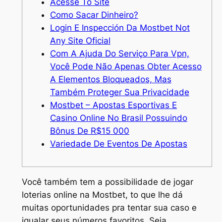
Acesse To Site
Como Sacar Dinheiro?
Login E Inspección Da Mostbet Not
Any Site Oficial
Com A Ajuda Do Serviço Para Vpn,
Você Pode Não Apenas Obter Acesso
A Elementos Bloqueados, Mas
Também Proteger Sua Privacidade
Mostbet – Apostas Esportivas E
Casino Online No Brasil Possuindo
Bônus De R$15 000
Variedade De Eventos De Apostas
Você também tem a possibilidade de jogar
loterias online na Mostbet, to que lhe dá
muitas oportunidades pra tentar sua caso e
igualar seus números favoritos. Seja