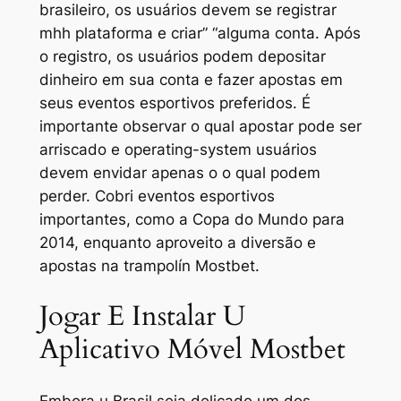
brasileiro, os usuários devem se registrar
mhh plataforma e criar” “alguma conta. Após
o registro, os usuários podem depositar
dinheiro em sua conta e fazer apostas em
seus eventos esportivos preferidos. É
importante observar o qual apostar pode ser
arriscado e operating-system usuários
devem envidar apenas o o qual podem
perder. Cobri eventos esportivos
importantes, como a Copa do Mundo para
2014, enquanto aproveito a diversão e
apostas na trampolín Mostbet.
Jogar E Instalar U
Aplicativo Móvel Mostbet
Embora u Brasil seja delicado um dos