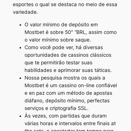
esportes o qual se destaca no meio de essa
variedade.
O valor mínimo de depósito em
Mostbet é sobre 50″ “BRL, assim como
o valor mínimo sobre saque.
Como você pode ver, há diversas
oportunidades de cassinos clássicos
que te permitirão testar suas
habilidades e aprimorar suas táticas.
Nossa pesquisa mostra os quais a
Mostbet é um cassino on-line confiável
e en paz com um método de apostas
diáfano, depósito mínimo, perfectas
serviços e criptografia SSL.
Às vezes, com partidas que duram
várias horas e intervalos entre finais at
the sets, o apostador tem tempo para