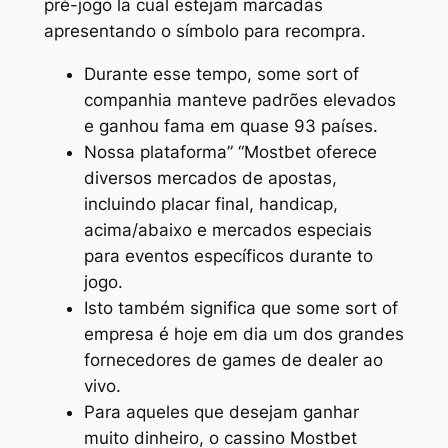
pré-jogo la cual estejam marcadas
apresentando o símbolo para recompra.
Durante esse tempo, some sort of
companhia manteve padrões elevados
e ganhou fama em quase 93 países.
Nossa plataforma” “Mostbet oferece
diversos mercados de apostas,
incluindo placar final, handicap,
acima/abaixo e mercados especiais
para eventos específicos durante to
jogo.
Isto também significa que some sort of
empresa é hoje em dia um dos grandes
fornecedores de games de dealer ao
vivo.
Para aqueles que desejam ganhar
muito dinheiro, o cassino Mostbet