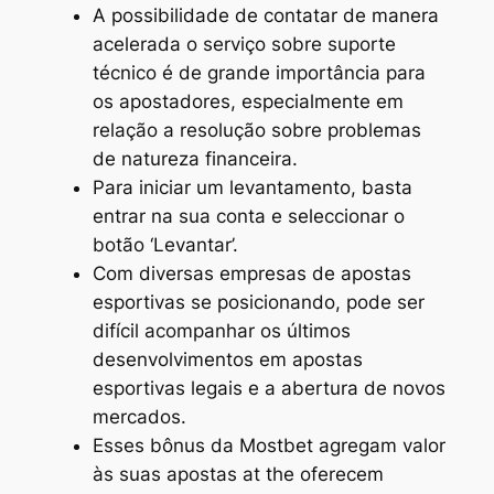
A possibilidade de contatar de manera
acelerada o serviço sobre suporte
técnico é de grande importância para
os apostadores, especialmente em
relação a resolução sobre problemas
de natureza financeira.
Para iniciar um levantamento, basta
entrar na sua conta e seleccionar o
botão ‘Levantar’.
Com diversas empresas de apostas
esportivas se posicionando, pode ser
difícil acompanhar os últimos
desenvolvimentos em apostas
esportivas legais e a abertura de novos
mercados.
Esses bônus da Mostbet agregam valor
às suas apostas at the oferecem