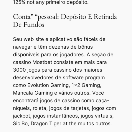
125% not any primeiro depósito.
Conta” “pessoal: Depósito E Retirada
De Fundos
Seu web site e aplicativo são fáceis de
navegar e têm dezenas de bônus
disponíveis para os jogadores. A seção de
cassino Mostbet consiste em mais para
3000 jogos para cassino dos maiores
desenvolvedores de software program
como Evolution Gaming, 1×2 Gaming,
Mancala Gaming e vários outros. Você
encontrará jogos de cassino como caça-
níqueis, roleta, jogos de tarjetas, jogos com
jackpot, jogos instantâneos, jogos virtuais,
Sic Bo, Dragon Tiger at the muitos outros.