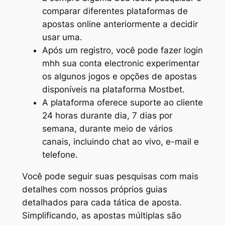
comparar diferentes plataformas de
apostas online anteriormente a decidir
usar uma.
Após um registro, você pode fazer login
mhh sua conta electronic experimentar
os algunos jogos e opções de apostas
disponíveis na plataforma Mostbet.
A plataforma oferece suporte ao cliente
24 horas durante dia, 7 dias por
semana, durante meio de vários
canais, incluindo chat ao vivo, e-mail e
telefone.
Você pode seguir suas pesquisas com mais
detalhes com nossos próprios guias
detalhados para cada tática de aposta.
Simplificando, as apostas múltiplas são