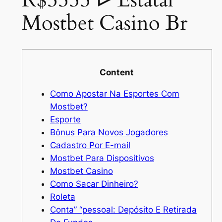
R$5555 ᐉ Estatal
Mostbet Casino Br
Content
Como Apostar Na Esportes Com
Mostbet?
Esporte
Bônus Para Novos Jogadores
Cadastro Por E-mail
Mostbet Para Dispositivos
Mostbet Casino
Como Sacar Dinheiro?
Roleta
Conta” “pessoal: Depósito E Retirada