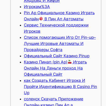
Андроид И Айфон
Игрокам%3A
Pin Ap Официальное Казино Играть
Онлайн
В Пин Ап Автоматы
Сервис Технической поддержки
Игроков
Список помогающих Игр От Pin-up–
Лучшие Игровые Автоматы И
Провайдеры Софта
Официальный Сайт Казино Pinup
Казино Пинап (pin Ap)
Играть
Онлайн На Деньги проход На
Официальный Сайт
как Создать Кабинет Игрока И
Пройти Идентификацию В Casino Pin
Up
соленск Скачать Приложение
Онлайн-казино Пин Ап а