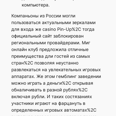
компьютера.
Компаньоны из России могли
пользоваться актуальными зеркалами
для входа же casino Pin-Up%2C тогда
официальный сайт заблокирован
региональными провайдерами. Миг
онлайн клуб предложила отличные
преимущества дли гостей из самых
стран%2C позволяя неустанно
развлекаться на увлекательных игровых
аппаратах. Же этом гемблинг заведении
можно играть а деньги%2C открывая
обналичивать в разной рублях%2C
включая рубли. И таких состязаниях
участники играют на фарцануть в
определенных игровых автоматах%2C