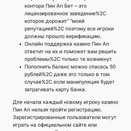
контора Пин Ап Бет – это
лицензированное заведение%2C
которое дорожит” “моей
репутацией%2C поэтому все игроки
должны прошло верификацию.
Онлайн поддержка казино Пин Ап
ответит на их и поможет вам решить
проблемы%2C только те возникнут.
Пополнить баланс можно спасась 50
рублей%2C даже это только в том
случае%2C если манипуляция будет
затрагивать карту банка.
Для начала каждый новому игроку казино
Пин Ап нельзя пройти регистрацию.
Зарегистрированные пользователи могут
играть на официальном сайте или