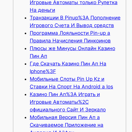
Игровые Автоматы только Рулетка
На деньги
Транзакции В Pinup%3A Пополнение
Игрового Счета И Вывод средств
Программа Лояльности Pin-up а
Правила Начисления Пинкоинов
Плюсы же Минусы Онлайн Казино
Пин Ап
Где Скачать Казино Пин Ап На
Iphone%3F
Мобильные Слоты Pin Up Kz и
Ставки На Спорт На Android а Ios
Казино Пин Ап%3A Играть и
Игровые Автоматы%2C
официального Сайт И Зеркало
Мобильная Версия Пин Ап а
Скачиваемое Приложение на