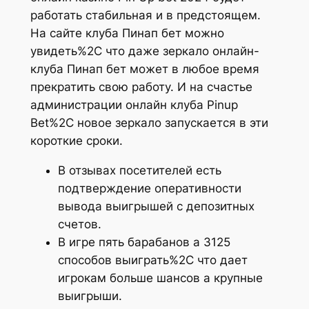
работать стабильная и в предстоящем.
На сайте клуба Пинап бет можно
увидеть%2C что даже зеркало онлайн-
клуба Пинап бет может в любое время
прекратить свою работу. И на счастье
администрации онлайн клуба Pinup
Bet%2C новое зеркало запускается в эти
короткие сроки.
В отзывах посетителей есть
подтверждение оперативности
вывода выигрышей с депозитных
счетов.
В игре пять барабанов а 3125
способов выиграть%2C что дает
игрокам больше шансов а крупные
выигрыши.