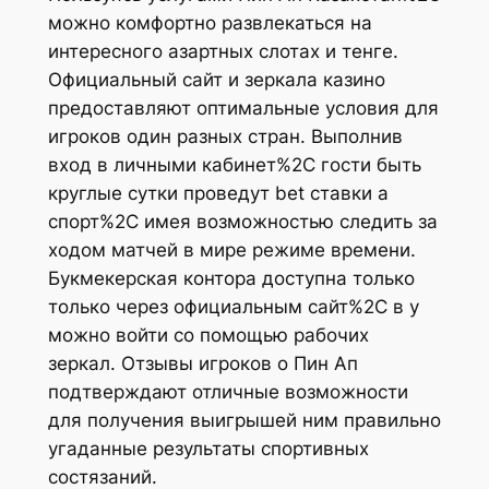
можно комфортно развлекаться на
интересного азартных слотах и тенге.
Официальный сайт и зеркала казино
предоставляют оптимальные условия для
игроков один разных стран. Выполнив
вход в личными кабинет%2C гости быть
круглые сутки проведут bet ставки а
спорт%2C имея возможностью следить за
ходом матчей в мире режиме времени.
Букмекерская контора доступна только
только через официальным сайт%2C в у
можно войти со помощью рабочих
зеркал. Отзывы игроков о Пин Ап
подтверждают отличные возможности
для получения выигрышей ним правильно
угаданные результаты спортивных
состязаний.