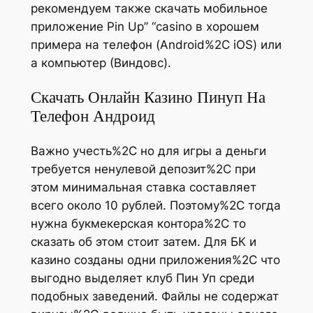
рекомендуем также скачать мобильное
приложение Pin Up” “casino в хорошем
примера на телефон (Android%2C iOS) или
а компьютер (Виндовс).
Скачать Онлайн Казино Пинуп На
Телефон Андроид
Важно учесть%2C но для игры а деньги
требуется ненулевой депозит%2C при
этом минимальная ставка составляет
всего около 10 рублей. Поэтому%2C тогда
нужна букмекерская контора%2C то
сказать об этом стоит затем. Для БК и
казино созданы одни приложения%2C что
выгодно выделяет клуб Пин Уп среди
подобных заведений. Файлы не содержат