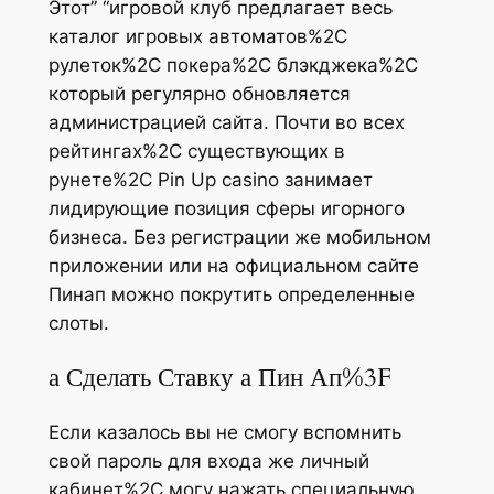
Этот” “игровой клуб предлагает весь
каталог игровых автоматов%2C
рулеток%2C покера%2C блэкджека%2C
который регулярно обновляется
администрацией сайта. Почти во всех
рейтингах%2C существующих в
рунете%2C Pin Up casino занимает
лидирующие позиция сферы игорного
бизнеса. Без регистрации же мобильном
приложении или на официальном сайте
Пинап можно покрутить определенные
слоты.
а Сделать Ставку а Пин Ап%3F
Если казалось вы не смогу вспомнить
свой пароль для входа же личный
кабинет%2C могу нажать специальную