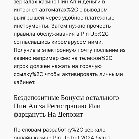
зеркалах казино Пин Ап и деньги в
интернет автоматах%2C с выводом
выигрышей через удобное платежные
инструменты. Затем нужно прочесть
правила обслуживания в Pin Up%2C
согласившись киромарусом ними.
Получив в электронную почту послание из
казино например смс на телефон%2C
игрок должен нажать на горячую
ссылку%2C чтобы активировать личными
кабинет.
Бездепозитные Бонусы остального
Пин Ап за Регистрацию Или
фарцануть На Депозит
По словам разработку%2C зеркало
онлайн казино Pin Up bet 2024 будет