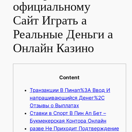
официальному
Сайт Играть а
Реальные Деньги а
Онлайн Казино
Content
Транзакции В Пинап%3A Ввод И
напрашивающийся Денег%2C
Отзывы о Выплатах
Ставки в Спорт В Пин Ап Бет –
Букмекерская Контора Онлайн
разве Не Приходит Подтверждение