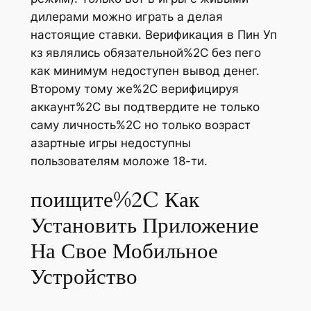
дилерами можно играть а делая
настоящие ставки. Верификация в Пин Уп
кз являлись обязательной%2C без пего
как минимум недоступен вывод денег.
Второму тому же%2C верифицируя
аккаунт%2C вы подтвердите не только
саму личность%2C но только возраст
азартные игры недоступны
пользователям моложе 18-ти.
поищите%2C Как
Установить Приложение
На Свое Мобильное
Устройство