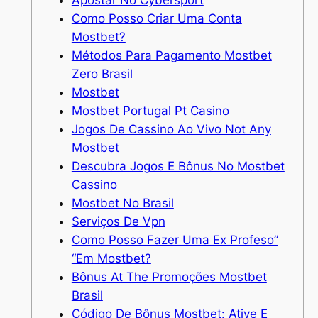
Como Posso Criar Uma Conta
Mostbet?
Métodos Para Pagamento Mostbet
Zero Brasil
Mostbet
Mostbet Portugal Pt Casino
Jogos De Cassino Ao Vivo Not Any
Mostbet
Descubra Jogos E Bônus No Mostbet
Cassino
Mostbet No Brasil
Serviços De Vpn
Como Posso Fazer Uma Ex Profeso”
“Em Mostbet?
Bônus At The Promoções Mostbet
Brasil
Código De Bônus Mostbet: Ative E