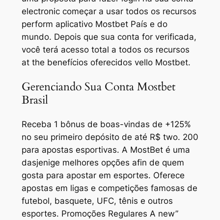
electronic começar a usar todos os recursos
perform aplicativo Mostbet País e do
mundo. Depois que sua conta for verificada,
você terá acesso total a todos os recursos
at the benefícios oferecidos vello Mostbet.
Gerenciando Sua Conta Mostbet
Brasil
Receba 1 bônus de boas-vindas de +125%
no seu primeiro depósito de até R$ two. 200
para apostas esportivas. A MostBet é uma
dasjenige melhores opções afin de quem
gosta para apostar em esportes. Oferece
apostas em ligas e competições famosas de
futebol, basquete, UFC, tênis e outros
esportes. Promoções Regulares A new”