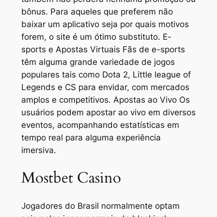
bônus. Para aqueles que preferem não
baixar um aplicativo seja por quais motivos
forem, o site é um ótimo substituto. E-
sports e Apostas Virtuais Fãs de e-sports
têm alguma grande variedade de jogos
populares tais como Dota 2, Little league of
Legends e CS para envidar, com mercados
amplos e competitivos. Apostas ao Vivo Os
usuários podem apostar ao vivo em diversos
eventos, acompanhando estatísticas em
tempo real para alguma experiência
imersiva.
Mostbet Casino
Jogadores do Brasil normalmente optam