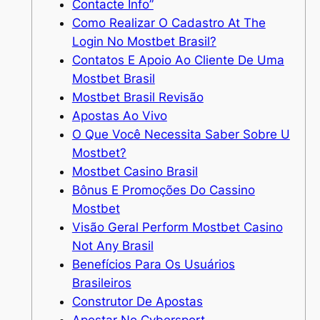
Contacte Info”
Como Realizar O Cadastro At The
Login No Mostbet Brasil?
Contatos E Apoio Ao Cliente De Uma
Mostbet Brasil
Mostbet Brasil Revisão
Apostas Ao Vivo
O Que Você Necessita Saber Sobre U
Mostbet?
Mostbet Casino Brasil
Bônus E Promoções Do Cassino
Mostbet
Visão Geral Perform Mostbet Casino
Not Any Brasil
Benefícios Para Os Usuários
Brasileiros
Construtor De Apostas
Apostar No Cybersport