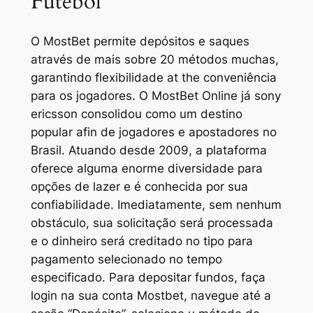
Futebol
O MostBet permite depósitos e saques
através de mais sobre 20 métodos muchas,
garantindo flexibilidade at the conveniência
para os jogadores. O MostBet Online já sony
ericsson consolidou como um destino
popular afin de jogadores e apostadores no
Brasil. Atuando desde 2009, a plataforma
oferece alguma enorme diversidade para
opções de lazer e é conhecida por sua
confiabilidade. Imediatamente, sem nenhum
obstáculo, sua solicitação será processada
e o dinheiro será creditado no tipo para
pagamento selecionado no tempo
especificado. Para depositar fundos, faça
login na sua conta Mostbet, navegue até a