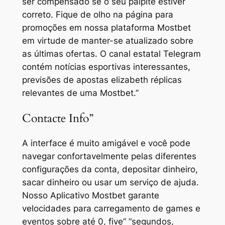
ser compensado se o seu palpite estiver
correto. Fique de olho na página para
promoções em nossa plataforma Mostbet
em virtude de manter-se atualizado sobre
as últimas ofertas. O canal estatal Telegram
contém notícias esportivas interessantes,
previsões de apostas elizabeth réplicas
relevantes de uma Mostbet.”
Contacte Info”
A interface é muito amigável e você pode
navegar confortavelmente pelas diferentes
configurações da conta, depositar dinheiro,
sacar dinheiro ou usar um serviço de ajuda.
Nosso Aplicativo Mostbet garante
velocidades para carregamento de games e
eventos sobre até 0, five” “segundos,