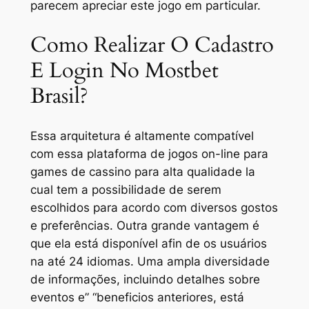
parecem apreciar este jogo em particular.
Como Realizar O Cadastro
E Login No Mostbet
Brasil?
Essa arquitetura é altamente compatível
com essa plataforma de jogos on-line para
games de cassino para alta qualidade la
cual tem a possibilidade de serem
escolhidos para acordo com diversos gostos
e preferências. Outra grande vantagem é
que ela está disponível afin de os usuários
na até 24 idiomas. Uma ampla diversidade
de informações, incluindo detalhes sobre
eventos e” “beneficios anteriores, está