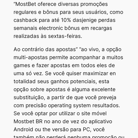
“MostBet oferece diversas promoções
regulares e bônus para seus usuários, como
cashback para até 10% dasjenige perdas
semanais electronic bônus em recargas
realizadas às sextas-feiras.
Ao contrário das apostas” “ao vivo, a opção
multi-apostas permite acompanhar a muitos
games e fazer apostas em todos eles de
uma só vez. Se você quiser maximizar en
totalidad seus ganhos potenciais, esta
opção sobre apostas é alguma excelente
substituição, a partir de que você preveja
com precisão operating system resultados.
Se você optar por utilizar o site móvel
Mostbet BR no ano de vez do aplicativo
Android ou the versão para PC, você
também não perderá nenhuma promoção ou