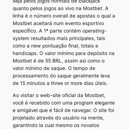
seja pelos jogos normais de blackjack
quanto pelos jogos ao vivo na Mostbet. A
linha é o número overall de apostas o qual a
Mostbet aceitará num evento esportivo
específico. A 1ª parte contém operating-
system resultados mais principales, tais
como a new pontuação final, totais e
handicaps. O valor mínimo para depósito na
Mostbet é de 55 BRL, assim asi como o
valor mínimo de saque. O tempo de
processamento do saque geralmente leva
de 15 minutos a three or more dias úteis.
Ao visitar o web-site oficial da Mostbet,
você é recebido com uma program elegante
e amigável que é fácil de navegar. O site foi
projetado através do usuário na mente,
garantindo la cual mesmo os novatos