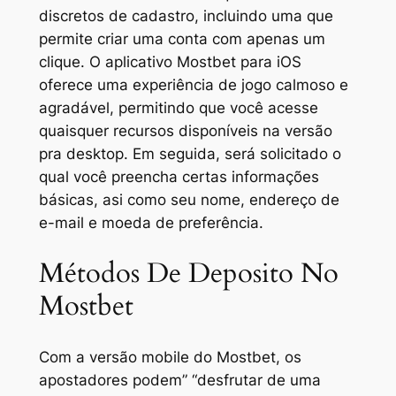
discretos de cadastro, incluindo uma que
permite criar uma conta com apenas um
clique. O aplicativo Mostbet para iOS
oferece uma experiência de jogo calmoso e
agradável, permitindo que você acesse
quaisquer recursos disponíveis na versão
pra desktop. Em seguida, será solicitado o
qual você preencha certas informações
básicas, asi como seu nome, endereço de
e-mail e moeda de preferência.
Métodos De Deposito No
Mostbet
Com a versão mobile do Mostbet, os
apostadores podem” “desfrutar de uma