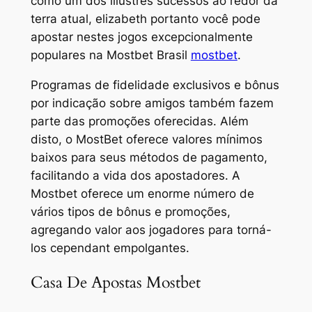
como um dos illustres sucessos ao redor da
terra atual, elizabeth portanto você pode
apostar nestes jogos excepcionalmente
populares na Mostbet Brasil
mostbet
.
Programas de fidelidade exclusivos e bônus
por indicação sobre amigos também fazem
parte das promoções oferecidas. Além
disto, o MostBet oferece valores mínimos
baixos para seus métodos de pagamento,
facilitando a vida dos apostadores. A
Mostbet oferece um enorme número de
vários tipos de bônus e promoções,
agregando valor aos jogadores para torná-
los cependant empolgantes.
Casa De Apostas Mostbet