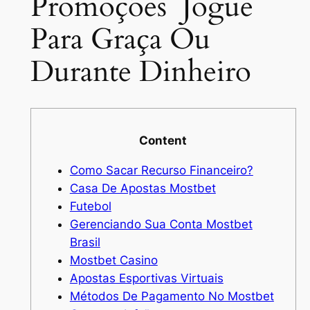
Promoções ️ Jogue
Para Graça Ou
Durante Dinheiro
Content
Como Sacar Recurso Financeiro?
Casa De Apostas Mostbet
Futebol
Gerenciando Sua Conta Mostbet
Brasil
Mostbet Casino
Apostas Esportivas Virtuais
Métodos De Pagamento No Mostbet