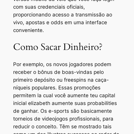
com suas credenciais oficiais,
proporcionando acesso a transmissão ao
vivo, apostas e odds em uma interface
conveniente.
Como Sacar Dinheiro?
Por exemplo, os novos jogadores podem
receber o bônus de boas-vindas pelo
primeiro depósito ou freespins na caça-
níqueis populares. Essas promoções
permitem la cual você aumente teu capital
inicial elizabeth aumente suas probabilities
de ganhar. Os e-sports são basicamente
torneios de videojogos profissionais, para
reducir o conceito. Têm se mostrado tais