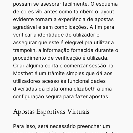
possam se asesorar facilmente. O esquema
de cores vibrantes como também o layout
evidente tornam a experiência de apostas
agradável e sem complicações. A fim para
verificar a identidade do utilizador e
assegurar que este é elegível pra utilizar a
trampolín, a informação fornecida durante o
procedimento de verificação é utilizada.
Criar alguma conta e comenzar sessão na
Mostbet é um trâmite simples que dá aos
utilizadores acesso às funcionalidades
divertidas da plataforma elizabeth a uma
configuração segura para fazer apostas.
Apostas Esportivas Virtuais
Para isso, será necessário preencher um