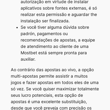
autorização em virtude de instalar
aplicativos sobre fontes externas, é só
realizar esta permissão e aguardar the
instalação ser finalizada.
Se você tiver alguma dúvida sobre
padrón, pagamentos ou
recomendações de apostas, a equipe
de atendimento ao cliente de uma
Mostbet está sempre pronta para
auxiliar.
Ao contrário das apostas ao vivo, a opção
multi-apostas permite assistir a muitos
jogos e fazer apostas em todos eles de uma
só vez. Se você quiser maximizar totalmente
seus lucro potenciais, esta opção de
apostas é uma excelente substituição,
desde que você preveja com precisão os