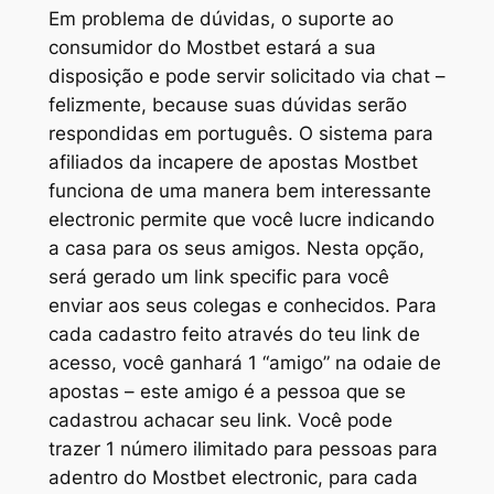
Em problema de dúvidas, o suporte ao
consumidor do Mostbet estará a sua
disposição e pode servir solicitado via chat –
felizmente, because suas dúvidas serão
respondidas em português. O sistema para
afiliados da incapere de apostas Mostbet
funciona de uma manera bem interessante
electronic permite que você lucre indicando
a casa para os seus amigos. Nesta opção,
será gerado um link specific para você
enviar aos seus colegas e conhecidos. Para
cada cadastro feito através do teu link de
acesso, você ganhará 1 “amigo” na odaie de
apostas – este amigo é a pessoa que se
cadastrou achacar seu link. Você pode
trazer 1 número ilimitado para pessoas para
adentro do Mostbet electronic, para cada