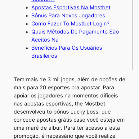
Apostas Esportivas Na Mostbet
Bônus Para Novos Jogadores
Como Fazer To Mostbet Login?
Quais Métodos De Pagamento São
Aceitos Na
Benefícios Para Os Usuários
Brasileiros
Tem mais de 3 mil jogos, além de opções de
mais para 20 esportes pra apostar. Para
apoiar os jogadores na momentos difíceis
nas apostas esportivas, the Mostbet
desenvolveu to bônus Lucky Loss, que
concede apostas grátis caso você esteja em
uma maré de albur. Para ter acesso a esta
promoção, é necessário que você realize