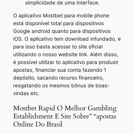
simplicidade de uma interface.
O aplicativo Mostbet para mobile phone
está disponível total para dispositivos
Google android quanto para dispositivos
iOS. O aplicativo tem download infundado, e
para isso basta acessar to site oficial
utilizando o nosso website link. Além disso,
é possível utilizar to aplicativo para produzir
apostas, financiar sua conta fazendo 1
depósito, sacando recurso financeiro,
resgatando os mesmos bônus de boas-
vindas etc.
Mostbet Rapid O Melhor Gambling
Establishment E Site Sobre” “apostas
Online Do Brasil