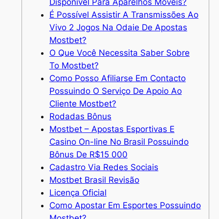
Disponível Para Aparelhos Móveis?
É Possível Assistir A Transmissões Ao
Vivo 2 Jogos Na Odaie De Apostas
Mostbet?
O Que Você Necessita Saber Sobre
To Mostbet?
Como Posso Afiliarse Em Contacto
Possuindo O Serviço De Apoio Ao
Cliente Mostbet?
Rodadas Bônus
Mostbet – Apostas Esportivas E
Casino On-line No Brasil Possuindo
Bônus De R$15 000
Cadastro Via Redes Sociais
Mostbet Brasil Revisão
Licença Oficial
Como Apostar Em Esportes Possuindo
Mostbet?