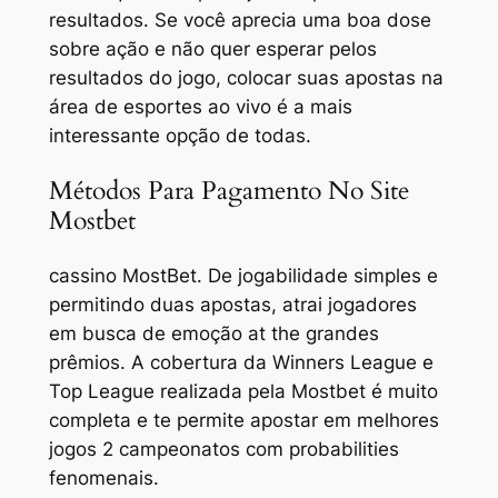
resultados. Se você aprecia uma boa dose
sobre ação e não quer esperar pelos
resultados do jogo, colocar suas apostas na
área de esportes ao vivo é a mais
interessante opção de todas.
Métodos Para Pagamento No Site
Mostbet
cassino MostBet. De jogabilidade simples e
permitindo duas apostas, atrai jogadores
em busca de emoção at the grandes
prêmios. A cobertura da Winners League e
Top League realizada pela Mostbet é muito
completa e te permite apostar em melhores
jogos 2 campeonatos com probabilities
fenomenais.