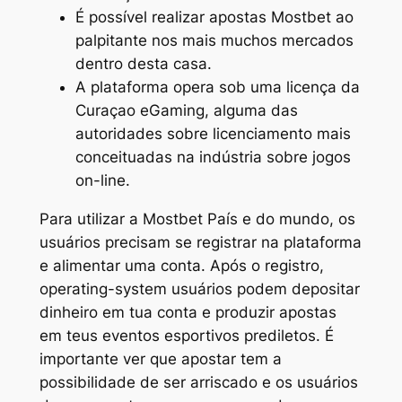
É possível realizar apostas Mostbet ao
palpitante nos mais muchos mercados
dentro desta casa.
A plataforma opera sob uma licença da
Curaçao eGaming, alguma das
autoridades sobre licenciamento mais
conceituadas na indústria sobre jogos
on-line.
Para utilizar a Mostbet País e do mundo, os
usuários precisam se registrar na plataforma
e alimentar uma conta. Após o registro,
operating-system usuários podem depositar
dinheiro em tua conta e produzir apostas
em teus eventos esportivos prediletos. É
importante ver que apostar tem a
possibilidade de ser arriscado e os usuários