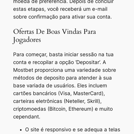
moeda de preferência. Depois de concluir
estas etapas, você receberá um e-mail
sobre confirmação para ativar sua conta.
Ofertas De Boas Vindas Para
Jogadores
Para começar, basta iniciar sessão na tua
conta e recopilar a opção ‘Depositar’. A
Mostbet proporciona uma variedade sobre
métodos de deposito para atender à sua
base variada de usuários. Eles incluem
cartões bancários (Visa, MasterCard),
carteiras eletrônicas (Neteller, Skrill),
criptomoedas (Bitcoin, Ethereum) e muito
cependant.
O site é responsivo e se adequa a telas