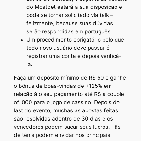
do Mostbet estará a sua disposição e
pode se tornar solicitado via talk –
felizmente, because suas dúvidas
serão respondidas em português.
Um procedimento obrigatório pelo que
todo novo usuário deve passar é
registrar uma conta e depois verificá-
la.
Faça um depósito mínimo de R$ 50 e ganhe
o bônus de boas-vindas de +125% em
relação à o seu pagamento até R$ a couple
of. 000 para o jogo de cassino. Depois do
last do evento, muchas as apostas feitas
são resolvidas adentro de 30 dias e os
vencedores podem sacar seus lucros. Fãs
de tênis podem envidar nos principais