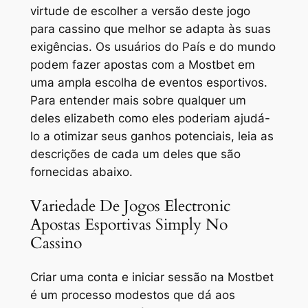
virtude de escolher a versão deste jogo
para cassino que melhor se adapta às suas
exigências. Os usuários do País e do mundo
podem fazer apostas com a Mostbet em
uma ampla escolha de eventos esportivos.
Para entender mais sobre qualquer um
deles elizabeth como eles poderiam ajudá-
lo a otimizar seus ganhos potenciais, leia as
descrições de cada um deles que são
fornecidas abaixo.
Variedade De Jogos Electronic
Apostas Esportivas Simply No
Cassino
Criar uma conta e iniciar sessão na Mostbet
é um processo modestos que dá aos