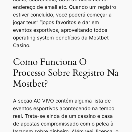
endereço de email etc. Quando um registro
estiver concluído, você poderá começar a
jogar teus” “jogos favoritos e dar em
eventos esportivos, aproveitando todos
operating system benefícios da Mostbet
Casino.
Como Funciona O
Processo Sobre Registro Na
Mostbet?
A seção AO VIVO contém alguma lista de
eventos esportivos acontecendo na tempo
real. Trata-se ainda de um cassino e casa
de apostas compromissado com o pelea à
lavagem sobre dinheiro. Além weil licença, o