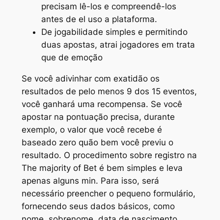
precisam lê-los e compreendê-los
antes de el uso a plataforma.
De jogabilidade simples e permitindo
duas apostas, atrai jogadores em trata
que de emoção
Se você adivinhar com exatidão os
resultados de pelo menos 9 dos 15 eventos,
você ganhará uma recompensa. Se você
apostar na pontuação precisa, durante
exemplo, o valor que você recebe é
baseado zero quão bem você previu o
resultado. O procedimento sobre registro na
The majority of Bet é bem simples e leva
apenas alguns min. Para isso, será
necessário preencher o pequeno formulário,
fornecendo seus dados básicos, como
nome, sobrenome, data de nascimento,