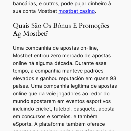
bancárias, e outros, pode pujar dinheiro à
sua conta Mostbet
mostbet casino
.
Quais São Os Bônus E Promoções
Ag Mostbet?
Uma companhia de apostas on-line,
Mostbet entrou zero mercado de apostas
online há alguma década. Durante esse
tempo, a companhia manteve padrões
elevados e ganhou reputación em quase 93
países. Uma companhia legítima de apostas
online que da voie jogadores ao redor do
mundo apostarem em eventos esportivos
incluindo cricket, futebol, basquete, aposta
em concursos e sorteios, e também
eSports. A plataforma também oferece