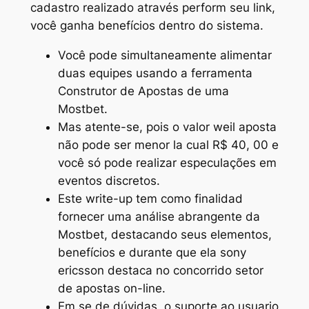
cadastro realizado através perform seu link,
você ganha benefícios dentro do sistema.
Você pode simultaneamente alimentar
duas equipes usando a ferramenta
Construtor de Apostas de uma
Mostbet.
Mas atente-se, pois o valor weil aposta
não pode ser menor la cual R$ 40, 00 e
você só pode realizar especulações em
eventos discretos.
Este write-up tem como finalidad
fornecer uma análise abrangente da
Mostbet, destacando seus elementos,
benefícios e durante que ela sony
ericsson destaca no concorrido setor
de apostas on-line.
Em se de dúvidas, o suporte ao usuario