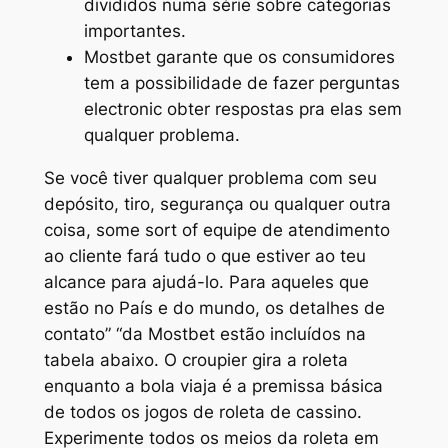
divididos numa série sobre categorias
importantes.
Mostbet garante que os consumidores
tem a possibilidade de fazer perguntas
electronic obter respostas pra elas sem
qualquer problema.
Se você tiver qualquer problema com seu
depósito, tiro, segurança ou qualquer outra
coisa, some sort of equipe de atendimento
ao cliente fará tudo o que estiver ao teu
alcance para ajudá-lo. Para aqueles que
estão no País e do mundo, os detalhes de
contato” “da Mostbet estão incluídos na
tabela abaixo. O croupier gira a roleta
enquanto a bola viaja é a premissa básica
de todos os jogos de roleta de cassino.
Experimente todos os meios da roleta em