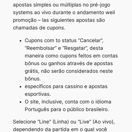
apostas simples ou múltiplas no pré-jogo
systems ao vivo durante o andamento weil
promoção – las siguientes apostas são
chamadas de cupons.
Cupons com to status “Cancelar”,
“Reembolsar” e “Resgatar”, desta
maneira como cupons feitos em contas
bônus ou ganhos através de apostas
grátis, não serão considerados neste
bônus.
específicos para cassino e apostas
esportivas.
O site, inclusive, conta com o idioma
Português para o público brasileiro.
Selecione “Line” (Linha) ou “Live” (Ao vivo),
dependendo da partida em o qual você