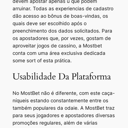
devem apostar apenas u que podem
arruinar. Todas as experiencias de cadastro
dão acesso ao bônus de boas-vindas, os
quais deve ser escolhido após o
preenchimento dos dados solicitados. Para
os apostadores que, por vezes, gostam de
aproveitar jogos de cassino, a Mostbet
conta com uma área exclusiva dedicada
some sort of esta prática.
Usabilidade Da Plataforma
No MostBet não é diferente, com este caça-
níqueis estando constantemente entre os
também populares da odaie. A MostBet traz
para seus jogadores e apostadores diversas
promoções regulares, além de várias