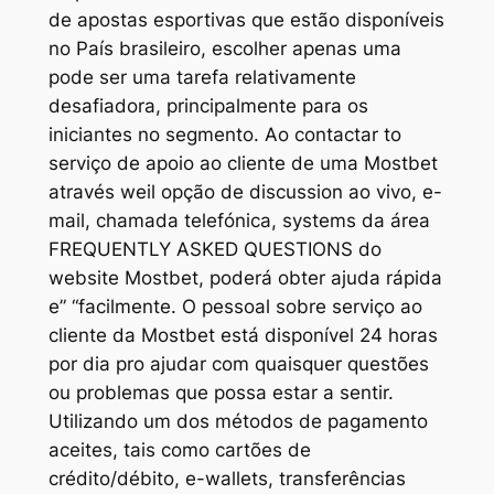
de apostas esportivas que estão disponíveis
no País brasileiro, escolher apenas uma
pode ser uma tarefa relativamente
desafiadora, principalmente para os
iniciantes no segmento. Ao contactar to
serviço de apoio ao cliente de uma Mostbet
através weil opção de discussion ao vivo, e-
mail, chamada telefónica, systems da área
FREQUENTLY ASKED QUESTIONS do
website Mostbet, poderá obter ajuda rápida
e” “facilmente. O pessoal sobre serviço ao
cliente da Mostbet está disponível 24 horas
por dia pro ajudar com quaisquer questões
ou problemas que possa estar a sentir.
Utilizando um dos métodos de pagamento
aceites, tais como cartões de
crédito/débito, e-wallets, transferências