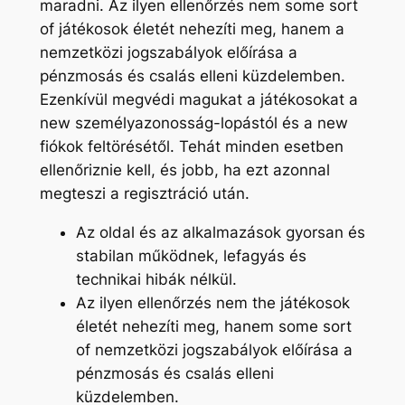
maradni. Az ilyen ellenőrzés nem some sort
of játékosok életét nehezíti meg, hanem a
nemzetközi jogszabályok előírása a
pénzmosás és csalás elleni küzdelemben.
Ezenkívül megvédi magukat a játékosokat a
new személyazonosság-lopástól és a new
fiókok feltörésétől. Tehát minden esetben
ellenőriznie kell, és jobb, ha ezt azonnal
megteszi a regisztráció után.
Az oldal és az alkalmazások gyorsan és
stabilan működnek, lefagyás és
technikai hibák nélkül.
Az ilyen ellenőrzés nem the játékosok
életét nehezíti meg, hanem some sort
of nemzetközi jogszabályok előírása a
pénzmosás és csalás elleni
küzdelemben.