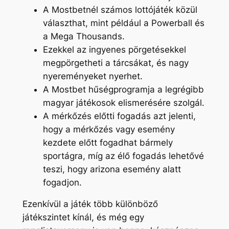
A Mostbetnél számos lottójáték közül
választhat, mint például a Powerball és
a Mega Thousands.
Ezekkel az ingyenes pörgetésekkel
megpörgetheti a tárcsákat, és nagy
nyereményeket nyerhet.
A Mostbet hűségprogramja a legrégibb
magyar játékosok elismerésére szolgál.
A mérkőzés előtti fogadás azt jelenti,
hogy a mérkőzés vagy esemény
kezdete előtt fogadhat bármely
sportágra, míg az élő fogadás lehetővé
teszi, hogy arizona esemény alatt
fogadjon.
Ezenkívül a játék több különböző
játékszintet kínál, és még egy