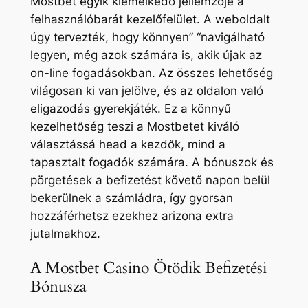
Mostbet egyik kiemelkedő jellemzője a
felhasználóbarát kezelőfelület. A weboldalt
úgy tervezték, hogy könnyen” “navigálható
legyen, még azok számára is, akik újak az
on-line fogadásokban. Az összes lehetőség
világosan ki van jelölve, és az oldalon való
eligazodás gyerekjáték. Ez a könnyű
kezelhetőség teszi a Mostbetet kiváló
választássá head a kezdők, mind a
tapasztalt fogadók számára. A bónuszok é͏s
pörgetése͏k ͏a befizetést követő͏ napon belü͏l
bekerülne͏k a számládra, így gyorsan
hozzáférhetsz ezekhez arizona e͏xtra
jutalmakhoz.
A Mostbet Casino Ötödik Befizetési
Bónusza