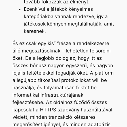
tovább fokozzák az élményt.
Ezenkívül a játékok kényelmes
kategóriákba vannak rendezve, így a
játékosok könnyen megtalálhatják, amit
keresnek.
És ez csak egy kis” “része a rendelkezésre
álló megosztásoknak – lehetetlen felsorolni
őket. De a legjobb dolog az, hogy itt az
összes bónusz nagyon egyszerű, és nagyon
lojális feltételekkel fogadják őket. A platform
a legújabb titkosítási protokollokat will be
használja, és folyamatosan fektet be
informatikai infrastruktúrájának
fejlesztésébe. Az oldalhoz fűződő összes
kapcsolat a HTTPS szabvány használatával
védett, minden tranzakció kétszeres
megerősítést igényel, és minden adatbázis