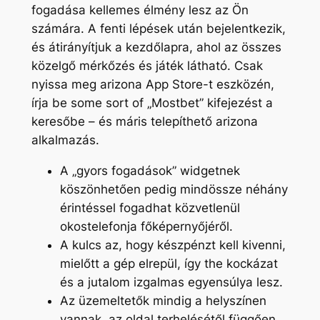
fogadása kellemes élmény lesz az Ön
számára. A fenti lépések után bejelentkezik,
és átirányítjuk a kezdőlapra, ahol az összes
közelgő mérkőzés és játék látható. Csak
nyissa meg arizona App Store-t eszközén,
írja be some sort of „Mostbet” kifejezést a
keresőbe – és máris telepíthető arizona
alkalmazás.
A „gyors fogadások” widgetnek
köszönhetően pedig mindössze néhány
érintéssel fogadhat közvetlenül
okostelefonja főképernyőjéről.
A kulcs az, hogy készpénzt kell kivenni,
mielőtt a gép elrepül, így the kockázat
és a jutalom izgalmas egyensúlya lesz.
Az üzemeltetők mindig a helyszínen
vannak, az oldal terhelésétől függően