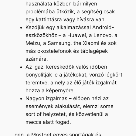
használata közben bármilyen
problémába ütközik, a segítség csak
egy kattintásra vagy hívásra van.
Kezdjük egy alkalmazással Android-
eszközökhöz – a Huawei, a Lenovo, a
Meizu, a Samsung, the Xiaomi és sok
más okostelefonok és táblagépek
számára.
Az igazi kereskedők valós időben
bonyolítják le a játékokat, vonzó légkört
teremtve, amely az élő játék izgalmát
hozza a képernyőre.
Nagyon izgalmas – élőben nézi az
események alakulását, elemzi some
sort of helyzetet, és közvetlenül a
meccs alatt fogad.
Igen, a Mostbet egyes sportágak és