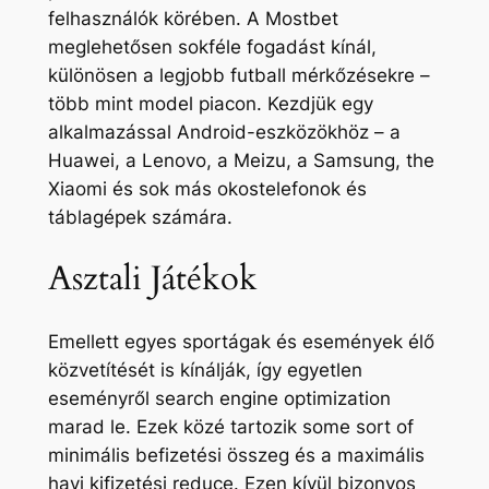
felhasználók körében. A Mostbet
meglehetősen sokféle fogadást kínál,
különösen a legjobb futball mérkőzésekre –
több mint model piacon. Kezdjük egy
alkalmazással Android-eszközökhöz – a
Huawei, a Lenovo, a Meizu, a Samsung, the
Xiaomi és sok más okostelefonok és
táblagépek számára.
Asztali Játékok
Emellett egyes sportágak és események élő
közvetítését is kínálják, így egyetlen
eseményről search engine optimization
marad le. Ezek közé tartozik some sort of
minimális befizetési összeg és a maximális
havi kifizetési reduce. Ezen kívül bizonyos