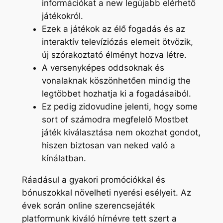
információkat a new legújabb elérhető
játékokról.
Ezek a játékok az élő fogadás és az
interaktív televíziózás elemeit ötvözik,
új szórakoztató élményt hozva létre.
A versenyképes oddsoknak és
vonalaknak köszönhetően mindig the
legtöbbet hozhatja ki a fogadásaiból.
Ez pedig zidovudine jelenti, hogy some
sort of számodra megfelelő Mostbet
játék kiválasztása nem okozhat gondot,
hiszen biztosan van neked való a
kínálatban.
Ráadásul a gyakori promóciókkal és
bónuszokkal növelheti nyerési esélyeit. Az
évek során online szerencsejáték
platformunk kiváló hírnévre tett szert a