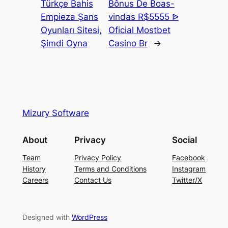
Türkçe Bahis
Bônus De Boas-
Empieza Şans
vindas R$5555 ᐉ
Oyunları Sitesi,
Oficial Mostbet
Şimdi Oyna
Casino Br
→
Mizury Software
About
Privacy
Social
Team
Privacy Policy
Facebook
History
Terms and Conditions
Instagram
Careers
Contact Us
Twitter/X
Designed with
WordPress