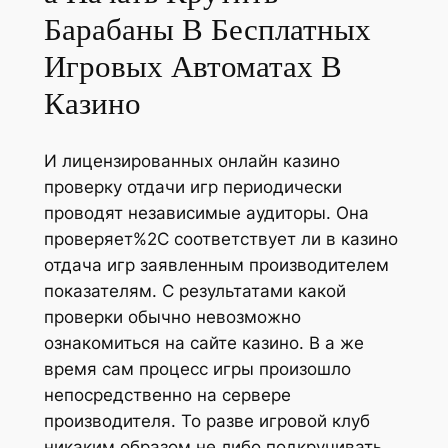
Барабаны В Бесплатных
Игровых Автоматах В
Казино
И лицензированных онлайн казино
проверку отдачи игр периодически
проводят независимые аудиторы. Она
проверяет%2C соответствует ли в казино
отдача игр заявленным производителем
показателям. С результатами какой
проверки обычно невозможно
ознакомиться на сайте казино. В а же
время сам процесс игры произошло
непосредственно на сервере
производителя. То разве игровой клуб
никаким образом не либо подкручивать