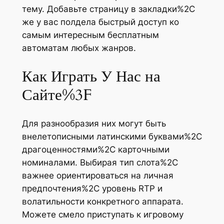
тему. Добавьте страницу в закладки%2C
же у вас полдела быстрый доступ ко
самым интересным бесплатным
автоматам любых жанров.
Как Играть У Нас на
Сайте%3F
Для разнообразия них могут быть
внелетописными латинскими буквами%2C
драгоценностями%2C карточными
номиналами. Выбирая тип слота%2C
важнее ориентироваться на личная
предпочтения%2C уровень RTP и
волатильности конкретного аппарата.
Можете смело приступать к игровому