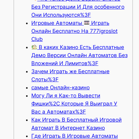
Без Регистрации И Для особенного
Они Используются%3F
Игровые Автоматы
Играть
Онлайн Бесплатно На 777igroslot
Club
В каких Казино Есть Бесплатные
Демо Версии Онлайн Автоматов Без
Вложений И Лимитов%3F
Зачем Играть же Бесплатные
Слоты%3F
самые Онлайн-казино
Могу Ли я Как-то Вывести
Фишки%2C Которые Я Выиграл У
Вас а Автоматах%3F
Как Играть В Бесплатный Игровой
Автомат В Интернет Казино
Где Играть В Игровые Автоматы