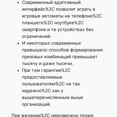
Современный адаптивный
интерфейс%2C позволит играть в
игровые автоматы на телефоне%2C
планшете%2C ноутбуке%2C
смартфоне и те устройствах без
ограничений.
И некоторых современных
превышало способов формирования
призовых комбинаций превышает
тысячу и даже тысячи.
При том гарантии%2C
предоставляемые
пользователям%2C не так
надежно%2C как у
вышеперечисленным выше
организаций.
При желании%2C невозможно позже