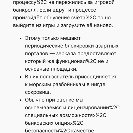
процессу%2C не пережились за игровой
банкролл. Если вдруг и процессе
произойдёт обнуление счёта%2C то но
выйдите из игры и загрузите её наново.
Этому только мешают
периодические блокировки азартных
порталов — зеркала предоставляют
который же функционал%2C не и
основные площадки.
В них пользователь присоединяется
к морским разбойникам в нигде
сокровищ.
Обычно при оценке мы
основываемся и лицензировании%2C
специальных возможностях%2C
банковских опциях%2C
безопасности%2C качестве