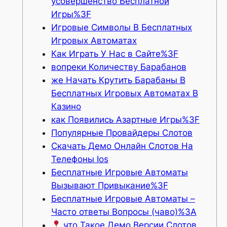
усовершенство Бесплатной
Игры%3F
Игровые Символы В Бесплатных
Игровых Автоматах
Как Играть У Нас в Сайте%3F
вопреки Количеству Барабанов
же Начать Крутить Барабаны В
Бесплатных Игровых Автоматах В
Казино
как Появились Азартные Игры%3F
Популярные Провайдеры Слотов
Скачать Демо Онлайн Слотов На
Телефоны Ios
Бесплатные Игровые Автоматы
Вызывают Привыкание%3F
Бесплатные Игровые Автоматы –
Часто ответы Вопросы (чаво)%3A
что Такое Демо Версии Слотов