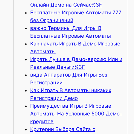
Онлайн Демо на Сейчас%3F
Бесплатные Игровые Автоматы 777
без Ограничений
важно Термины Для Игры В
Бесплатные Игровые Автоматы
Как начать Играть В Демо Игровые
Автоматы
Играть Лучше в Демо-версию Или и
Реальные Деньги%3F
вида Аппаратов Для Игры Без
Регистрации
Как Играть В Автоматы никаких
Регистрации Демо
Преимущества Игры В Игровые
Автоматы На Условные 5000 Демо-
кредитов
Критерии Выбора Сайта с