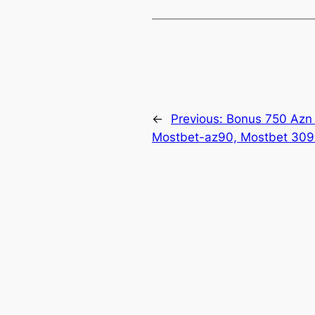
←
Previous:
Bonus 750 Az
Mostbet-az90, Mostbet 309