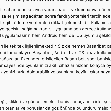
fırsatlarından kolayca yararlanabilir ve kampanya dönemle
a erişim sağladıktan sonra farklı yöntemleri tercih edebil
ete gibi ödeme yöntemleri dikkat çekmektedir. Kullanıc
ye geçişini sağlamaktadır. Uygulama son derece kullanışl
bil uygulamasının hem Android hem de IOS uyumlu şekilde 
ları ile tek tek ilgilenilmektedir. Siz de hemen Basaribet
rini tamamlayın. Başarıbet, Android ve iOS cihaz kullanıcı
ğazaları üzerinden erişilebilen Başarı bet, spor bahis
r sayesinde oyunlarınızı akıllı cihazlarınızdan kolayca oy
iyenizi hızla doldurabilir ve oyunların keyfini çıkarmaya
ğişiklikleri ve güncellemeler, bahis sonuçlarını ciddi şeki
ulan oranlar ve bonuslar da göz önünde bulundurulmalıdır