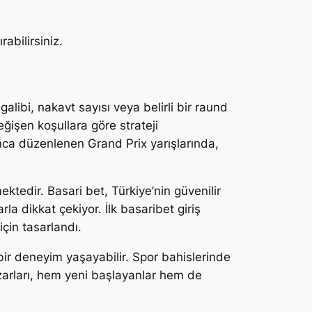
abilirsiniz.
libi, nakavt sayısı veya belirli bir raund
eğişen koşullara göre strateji
oyunca düzenlenen Grand Prix yarışlarında,
ktedir. Basari bet, Türkiye’nin güvenilir
a dikkat çekiyor. İlk basaribet giriş
için tasarlandı.
ir deneyim yaşayabilir. Spor bahislerinde
zarları, hem yeni başlayanlar hem de