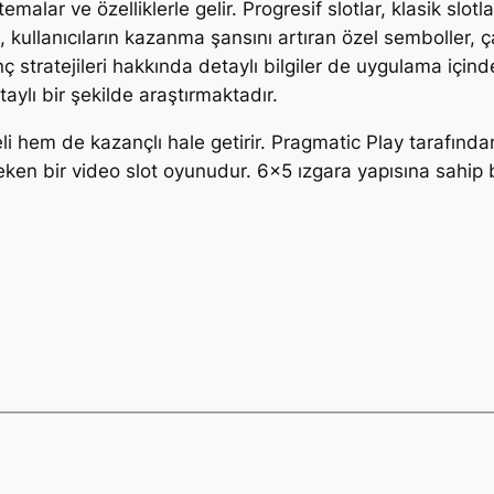
alar ve özelliklerle gelir. Progresif slotlar, klasik slotlar
 kullanıcıların kazanma şansını artıran özel semboller, ç
nç stratejileri hakkında detaylı bilgiler de uygulama içind
aylı bir şekilde araştırmaktadır.
celi hem de kazançlı hale getirir. Pragmatic Play tarafın
 çeken bir video slot oyunudur. 6×5 ızgara yapısına sahi