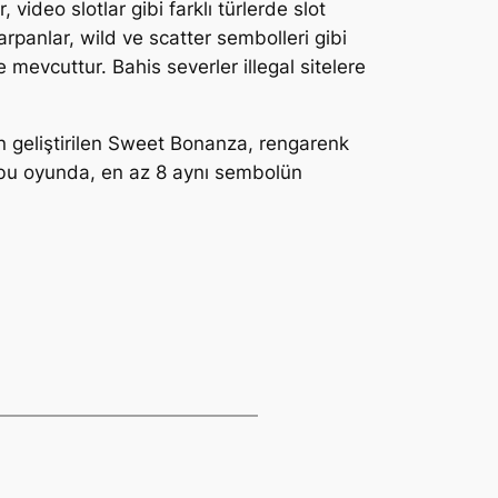
, video slotlar gibi farklı türlerde slot
arpanlar, wild ve scatter sembolleri gibi
e mevcuttur. Bahis severler illegal sitelere
dan geliştirilen Sweet Bonanza, rengarenk
p bu oyunda, en az 8 aynı sembolün