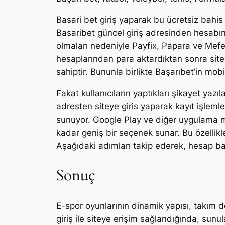
Basari bet giriş yaparak bu ücretsiz bahis 
Basaribet güncel giriş adresinden hesabınız
olmaları nedeniyle Payfix, Papara ve Mef
hesaplarından para aktardıktan sonra site
sahiptir. Bununla birlikte Başarıbet’in mo
Fakat kullanıcıların yaptıkları şikayet yazı
adresten siteye giris yaparak kayıt işlemle
sunuyor. Google Play ve diğer uygulama ma
kadar geniş bir seçenek sunar. Bu özellikle
Aşağıdaki adımları takip ederek, hesap bak
Sonuç
E-spor oyunlarının dinamik yapısı, takım de
giriş ile siteye erişim sağlandığında, sun