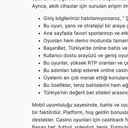
Ayrıca, akıllı cihazlar için sunulan erişim 
Giriş bilgilerinizi hatırlamıyorsanız, 
Bu oyun, şans ve stratejiyi bir aray
Ana sayfada favori sporlarınızı ve etkin
Oyunları hem demo modunda tamamen
BaşarıBet, Türkiye’de online bahis ve
Kullanıcı dostu arayüzü ve geniş oyun 
Bu oyunlar, yüksek RTP oranları ve çeş
Bu adımları takip ederek online casin
Üyelerin en çok merak ettiği konuları
Bu özellikler, tenis bahislerini hem e
Türkiye’nin değerli bet siteleri aras
Mobil uyumluluğu sayesinde, bahis ve oyunl
bir faktördür. Platform, hoş geldin bonusla
destekler. Casino oyunları için cashback fı
Başarı bet, futbol, voleybol, tenis, Form