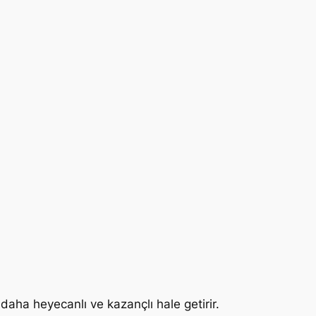
aha heyecanlı ve kazançlı hale getirir.