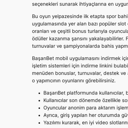
seçenekleri sunarak ihtiyaçlarına en uygu
Bu oyun yelpazesinde ilk etapta spor bahis
uygulamasında yer alan bazı popüler slot
oranları ve çeşitli bonus turlarıyla oyuncul
ödüller kazanma şansını yakalayabilirler. F
turnuvalar ve şampiyonalarda bahis yapm
BaşarıBet mobil uygulamasını indirmek içi
işletim sistemleri için indirme linkini bul
menüden bonuslar, turnuvalar, destek ve a
o yapımcının oyunlarını görebilirsiniz.
BaşarıBet platformunda kullanıcılar, bo
Kullanıcılar son dönemde özellikle s
Oyuncular anonim para aktarım işleml
Ayrıca, giriş yapılan her oturumda güv
Yazılımı kurarak, en iyi video slotları