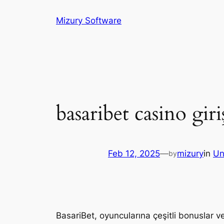
Skip
Mizury Software
to
content
basaribet casino giri
Feb 12, 2025
—
mizury
in
Un
by
BasariBet, oyuncularına çeşitli bonuslar v