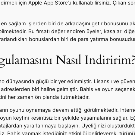
ndirmek için Apple App Store’u kullanabilirsiniz. Çıkan 
en sağlam işlerden biri de arkadaşını getir bonusunu akt
ilmektedir. Bu fırsatı değerlendiren üyeler, kasaları diğer
rarlandıkları bonuslardan biri de para yatırma bonusudur
ulamasını Nasıl Indiririm
 dünyasında güçlü bir yer edinmiştir. Lisanslı ve güvenli 
ttiği adreslerden biri haline gelmiştir. Bahis ve oyun seçe
ini her zaman ön planda tutmaktadır.
rın oyunu oynamaya devam ettiği görülmektedir. Internet 
 oyun keyfini kesintisiz bir şekilde yaşamalarını sağlar.
tajlardan yararlanmaya başlayın. Üyeliğinizi oluşturdukt
niz. Bahis yapmak istediğiniz etkinliği belirleyerek, türü