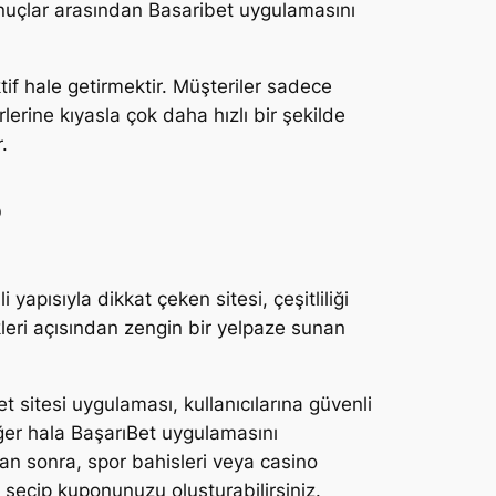
sonuçlar arasından Basaribet uygulamasını
if hale getirmektir. Müşteriler sadece
lerine kıyasla çok daha hızlı bir şekilde
.
?
yapısıyla dikkat çeken sitesi, çeşitliliği
nekleri açısından zengin bir yelpaze sunan
sitesi uygulaması, kullanıcılarına güvenli
 Eğer hala BaşarıBet uygulamasını
an sonra, spor bahisleri veya casino
nü seçip kuponunuzu oluşturabilirsiniz.