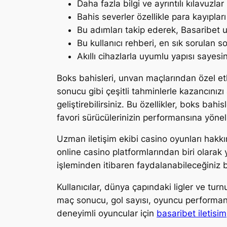
Daha fazla bilgi ve ayrıntılı kılavuzla
Bahis severler özellikle para kayıpla
Bu adımları takip ederek, Basaribet uy
Bu kullanıcı rehberi, en sık sorulan s
Akıllı cihazlarla uyumlu yapısı sayesin
Boks bahisleri, unvan maçlarından özel etk
sonucu gibi çeşitli tahminlerle kazancınızı
geliştirebilirsiniz. Bu özellikler, boks bah
favori sürücülerinizin performansına yönel
Uzman iletişim ekibi casino oyunları hakkı
online casino platformlarından biri olarak
işleminden itibaren faydalanabileceğiniz bu
Kullanıcılar, dünya çapındaki ligler ve t
maç sonucu, gol sayısı, oyuncu performans
deneyimli oyuncular için
basaribet iletisim