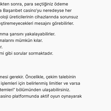
endikten sonra, para seçtiğiniz ödeme
nda Başarıbet casino’yu neredeyse her
oji üreticilerinin cihazlarında sorunsuz
ştiremeyecekleri mesajını görebilirler.
nma şansını yakalayabilirler.
amalarını mümkün kılar.
r.
i gibi sorular sormaktadır.
mesi gerekir. Öncelikle, çekim talebinin
emleri için belirlenmiş limitler ve varsa
temleri” bölümünden ulaşabilirsiniz.
t casino platformunda aktif oyun oynayarak