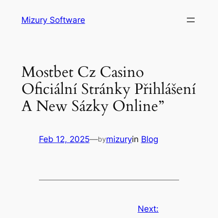
Skip
Mizury Software
to
content
Mostbet Cz Casino
Oficiální Stránky Přihlášení
A New Sázky Online”
Feb 12, 2025
—
mizury
in
Blog
by
Next: