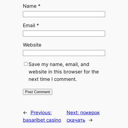
Name
*
Email
*
Website
Save my name, email, and
website in this browser for the
next time I comment.
←
Previous:
Next:
покерок
basaribet casino
скачать
→