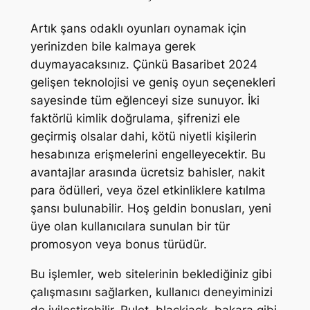
Artık şans odaklı oyunları oynamak için
yerinizden bile kalmaya gerek
duymayacaksınız. Çünkü Basaribet 2024
gelişen teknolojisi ve geniş oyun seçenekleri
sayesinde tüm eğlenceyi size sunuyor. İki
faktörlü kimlik doğrulama, şifrenizi ele
geçirmiş olsalar dahi, kötü niyetli kişilerin
hesabınıza erişmelerini engelleyecektir. Bu
avantajlar arasında ücretsiz bahisler, nakit
para ödülleri, veya özel etkinliklere katılma
şansı bulunabilir. Hoş geldin bonusları, yeni
üye olan kullanıcılara sunulan bir tür
promosyon veya bonus türüdür.
Bu işlemler, web sitelerinin beklediğiniz gibi
çalışmasını sağlarken, kullanıcı deneyiminizi
de iyileştirebilir. Rulet, blackjack, bakara gibi