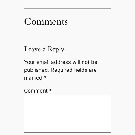
Comments
Leave a Reply
Your email address will not be
published.
Required fields are
marked
*
Comment
*