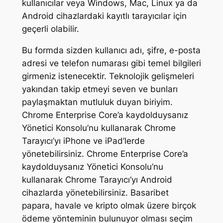
kullanıcılar veya Windows, Mac, Linux ya da
Android cihazlardaki kayıtlı tarayıcılar için
geçerli olabilir.
Bu formda sizden kullanıcı adı, şifre, e-posta
adresi ve telefon numarası gibi temel bilgileri
girmeniz istenecektir. Teknolojik gelişmeleri
yakından takip etmeyi seven ve bunları
paylaşmaktan mutluluk duyan biriyim.
Chrome Enterprise Core’a kaydolduysanız
Yönetici Konsolu’nu kullanarak Chrome
Tarayıcı’yı iPhone ve iPad’lerde
yönetebilirsiniz. Chrome Enterprise Core’a
kaydolduysanız Yönetici Konsolu’nu
kullanarak Chrome Tarayıcı’yı Android
cihazlarda yönetebilirsiniz. Basaribet
papara, havale ve kripto olmak üzere birçok
ödeme yönteminin bulunuyor olması seçim