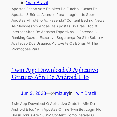
in
1win Brazil
Apostas Esportivas: Palpites De Futebol, Casas De
Apostas & Bônus Acordos Para Integridade Sobre
Apostas Ministério Ag Fazenda” Content Betting News
As Melhores Viviendas De Apostas Do Brasil Top 8
Internet Sites De Apostas Esportivas — Entenda O
Ranking Gazeta Esportiva Segurança Do Site Sobre A
Avaliação Dos Usuários Aproveite Os Bônus At The
Promoções Para…
1win App Download O Aplicativo
Gratuito Afin De Android E Io
Jun 9, 2023
—
mizury
in
1win Brazil
by
1win App Download O Aplicativo Gratuito Afin De
Android E Ios 1win Apostas Online 1win Bet Login No
Brasil Bônus Até 500%” Content Como Instalar O