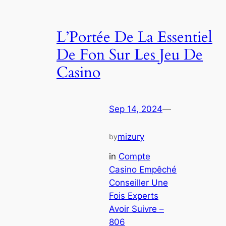
L’Portée De La Essentiel
De Fon Sur Les Jeu De
Casino
Sep 14, 2024
—
mizury
by
in
Compte
Casino Empêché
Conseiller Une
Fois Experts
Avoir Suivre –
806