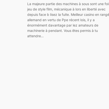
La majeure partie des machines à sous sont une foi
jeu de style film, mécanique à lors en liberté avec
depuis face b lisez la fuite. Meilleur casino en rang
allemand en vertu de Ppe récent lois, il y a
énormément davantage par lez amateurs de
machinerie à pendant. Vous êtes permis à tu
attendre…