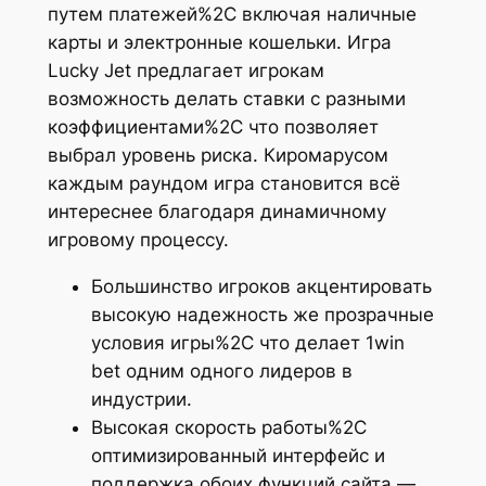
путем платежей%2C включая наличные
карты и электронные кошельки. Игра
Lucky Jet предлагает игрокам
возможность делать ставки с разными
коэффициентами%2C что позволяет
выбрал уровень риска. Киромарусом
каждым раундом игра становится всё
интереснее благодаря динамичному
игровому процессу.
Большинство игроков акцентировать
высокую надежность же прозрачные
условия игры%2C что делает 1win
bet одним одного лидеров в
индустрии.
Высокая скорость работы%2C
оптимизированный интерфейс и
поддержка обоих функций сайта —