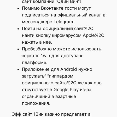
сайт компании “Один Вин”!
Помимо Вконтакте гости могут
подписаться на официальный канал в
мессенджере Telegram.
Пойти на официальный сайт%2C
найти кнопку киромарусом Apple%2C
нажать а нее.
Пребезбожно можете использовать
зеркало 1win для доступа к
платформе.
Приложение для Android нужно
загружать” “пиппардом
официального сайта%2C же как оно
отсутствует в Google Play из-за
ограничений а азартные
приложения.
Офф сайт 1Вин казино предлагает а