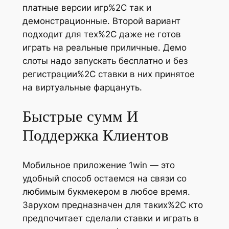
платные версии игр%2C так и
демонстрационные. Второй вариант
подходит для тех%2C даже не готов
играть на реальные приличные. Демо
слоты надо запускать бесплатно и без
регистрации%2C ставки в них принятое
на виртуальные фарцануть.
Быстрые сумм И
Поддержка Клиентов
Мобильное приложение 1win — это
удобный способ остаемся на связи со
любимым букмекером в любое время.
Зарухом предназначен для таких%2C кто
предпочитает сделали ставки и играть в