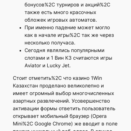
бонусов%2C турниров и акций%2C
также есть много красочных
обложек игровых автоматов.
При именно падение может могло
как в начале игры%2C так же через
несколько получаса.
Сегодня являлись популярными
слотами и 1 Вин КЗ считаются игры
Aviator и Lucky Jet.
Стоит отметить%2C что казино 1Win
Казахстан проделано великолепно и
имеет огромный выбор многочисленных
азартных развлечений. Усовершенство
активации формы ответить пользователь
открывает мобильный браузер (Opera
Mini%2C Google Chrome) же вводит в поле