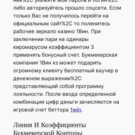
нее%2C укажите мой пароль и логин%2C
либо авторизуйтесь прошло соцсети. Если
только Вас не получилось перейти на
официальным сайт%2C то поленитесь
рабочее зеркало казино 1Вин. При
заключении пари на одинары
киромарусом коэффициентом 3
применять бонусный счет. Букмекерская
компания 1Вин кз может подарить
огромному клиенту бесплатный ваучер в
денежном выражении%2C
представляющий собой программу
лояльности. После ввода определенной
комбинации цифр деньги зачисляются на
игровой счет беттора
1win
.
Линия И Коэффициенты
Букмекерской Конторы