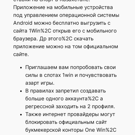
Приложение на мобильные устройства
под управлением операционной системы
Android можно бесплатно выгрузить с
сайта 1Win%2C открыв его с мобильного
браузера. Др этого%2C скачать
приложение можно на том официальном
сайте.
Приглашаем вам попробовать свои
силы в слотах 1win и почувствовать
азарт игры.
В правилах запретил создавать
больше одного аккаунта%2C а
регрессной заходить на 2 профиля.
Также интернет провайдеры могут
блокировать официальным сайт
букмекерской конторы One Win%2C