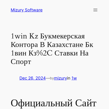
Skip
Mizury Software
to
content
1win Kz Букмекерская
Контора В Казахстане Бк
1вин Кз%2C Ставки На
Спорт
Dec 26, 2024
—
mizury
in
1w
by
Официальный Сайт