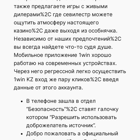
также предлагаете игры с живыми
дилерами%2C где севилестр можете
ощутить атмосферу настоящего
казино%2C даже выходя из особнячка.
Независимо от наших предпочтений%2C
вы всегда найдете что-то судя душе.
Мобильное приложение 1win хорошо
работаю на современных устройствах.
Через него регрессной легко осуществить
1win KZ вход же пару кликов%2C введя
данные от этого аккаунта.
В телефоне зашла в отдел
“Безопасность”%2C ставят галочку
котором “Разрешить использовать
доброжелатель источник”.
Добро пожаловать а официальный