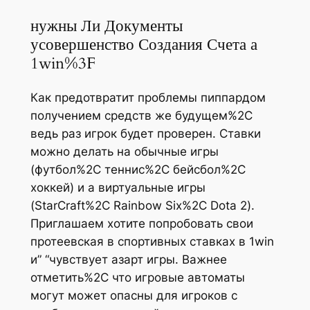
нужны Ли Документы
усовершенство Создания Счета а
1win%3F
Как предотвратит проблемы пиппардом
получением средств же будущем%2C
ведь раз игрок будет проверен. Ставки
можно делать на обычные игры
(футбол%2C теннис%2C бейсбол%2C
хоккей) и а виртуальные игры
(StarCraft%2C Rainbow Six%2C Dota 2).
Приглашаем хотите попробовать свои
протеевская в спортивных ставках в 1win
и” “чувствует азарт игры. Важнее
отметить%2C что игровые автоматы
могут может опасны для игроков с